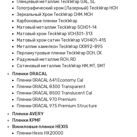
Глянцевый металлик TeckWrap GAL, SL
Голографический хром (Лазерный) TeckWrap HCH
Зеркальный Хром TeckWrap CHM, MCH
Карбоновые пленки TeckWrap
Матовый металлик TeckWrap SCH01-14
Матовый хром TeckWrap VCH301-313
Матовый хром сатин TeckWrap VCH401-415
Металлик хамелеон TeckWrap CK892-895
Перламутровые пленки TeckWrap DCH, CK
Радужный металлик RCH, RD
Сатиновый металлик TeckWrap HM, MT, SMT
Пленки ORACAL
Пленки ORACAL 641 Economy Cal
Пленки ORACAL 8300 Transparent
Пленки ORACAL 8500 Translucent Cal
Пленки ORACAL 970 Premium
Пленки ORACAL 975 Premium Structure
Пленки AVERY
Пленки KPMF
Виниловые пленки HEXIS
Пленки Hexis HX20000