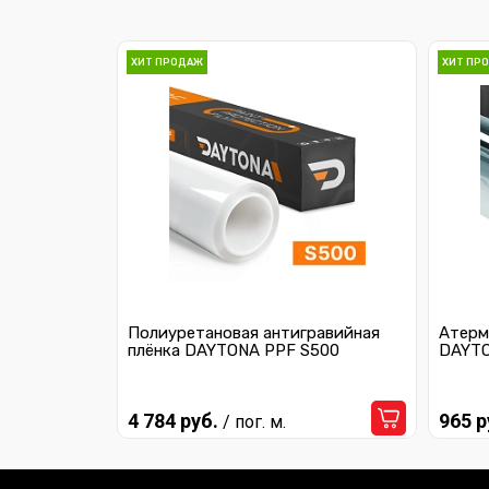
ХИТ ПРОДАЖ
ХИТ ПР
Полиуретановая антигравийная
Атерм
плёнка DAYTONA PPF S500
DAYTO
4 784 руб.
965 р
/ пог. м.