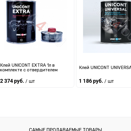
Купить в 1 клик
К сравнению
Купить в 1 клик
К с
В избранное
В наличии
В избранное
В 
Клей UNICONT EXTRA 1л в
Клей UNICONT UNIVERSA
комплекте с отвердителем
2 374 руб.
1 186 руб.
/ шт
/ шт
Предзаказ
Предзаказ
Купить в 1 клик
К сравнению
Купить в 1 клик
К с
В избранное
Под заказ
В избранное
Под
САМЫЕ ПРОДАВАЕМЫЕ ТОВАРЫ