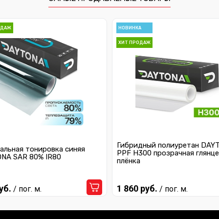
ОДАЖ
НОВИНКА
ХИТ ПРОДАЖ
Гибридный полиуретан DAY
альная тонировка синяя
PPF H300 прозрачная глянце
NA SAR 80% IR80
плёнка
уб.
1 860 руб.
/ пог. м.
/ пог. м.