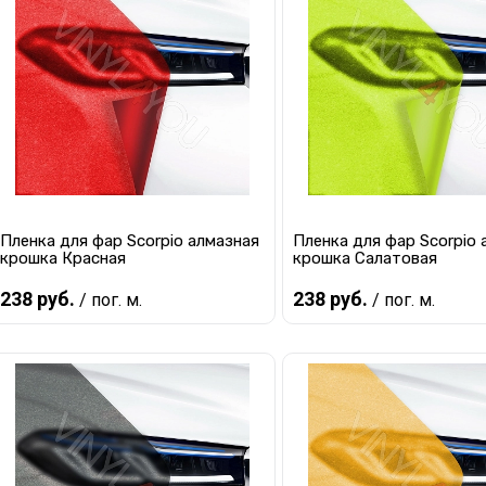
Купить в 1 клик
К сравнению
Купить в 1 клик
К с
В избранное
В наличии
В избранное
Ма
Пленка для фар Scorpio алмазная
Пленка для фар Scorpio 
крошка Красная
крошка Салатовая
238 руб.
238 руб.
/ пог. м.
/ пог. м.
В корзину
В корзину
Купить в 1 клик
К сравнению
Купить в 1 клик
К с
В избранное
В наличии
В избранное
В 