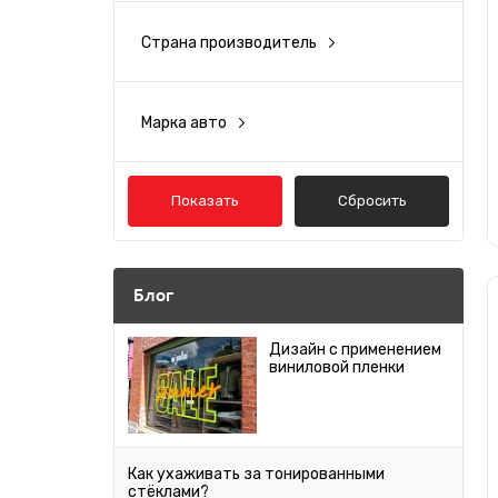
Красный
Страна производитель
Тайвань
Зеленый
Марка авто
Acura
Синий
Alfa Romeo
Показать
Сбросить
Голубой
Audi
Bentley
Розовый
Блог
BMW
Салатовый
Дизайн с применением
виниловой пленки
Cadillac
Прозрачный
Chery
Chevrolet
Как ухаживать за тонированными
стёклами?