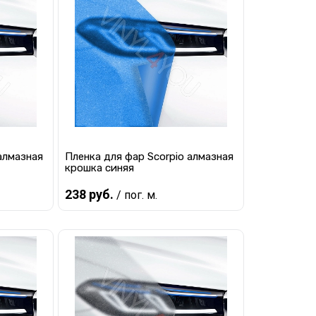
равнению
Купить в 1 клик
К сравнению
ло
В избранное
В наличии
алмазная
Пленка для фар Scorpio алмазная
крошка синяя
238 руб.
/ пог. м.
В корзину
равнению
Купить в 1 клик
К сравнению
наличии
В избранное
В наличии