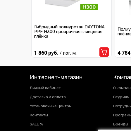
Infiniti
Jaguar
Гибридный полиуретан DAYTONA
Полиу
PPF H300 прозрачная глянцевая
Jeep
плёнк
плёнка
Kia
1 860 руб.
4 784
/ пог. м.
Lamborghini
Lexus
Интернет-магазин
Компа
Lifan
Личный кабинет
О компан
Maybach
Доставка и оплата
Студиям
Mazda
Установочные центры
Сотрудн
Контакты
Программ
Mercedes-Benz
SALE %
Бренды
MINI