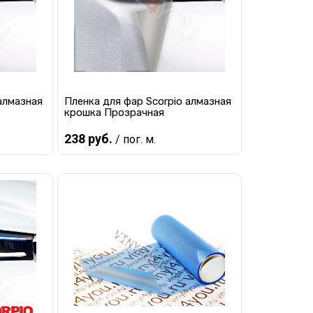
алмазная
Пленка для фар Scorpio алмазная
крошка Прозрачная
238 руб.
/ пог. м.
Предзаказ
равнению
Купить в 1 клик
К сравнению
 заказ
В избранное
Под заказ