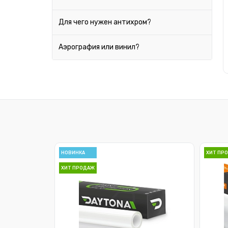
Chrysler
Citroen
Для чего нужен антихром?
Daewoo
Аэрография или винил?
Datsun
Dodge
Ferrari
Fiat
Ford
НОВИНКА
ХИТ ПР
Geely
ХИТ ПРОДАЖ
Honda
Hummer
Hyundai