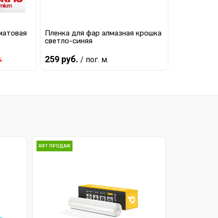
 матовая
Пленка для фар алмазная крошка
светло-синяя
259 руб.
/ пог. м.
.
Предзаказ
равнению
Купить в 1 клик
К сравнению
 заказ
В избранное
Под заказ
ХИТ ПРОДАЖ