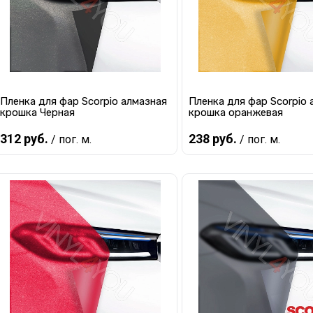
Пленка для фар Scorpio алмазная
Пленка для фар Scorpio 
крошка Черная
крошка оранжевая
312 руб.
238 руб.
/ пог. м.
/ пог. м.
В корзину
Предзаказ
Купить в 1 клик
К сравнению
Купить в 1 клик
К с
В избранное
Мало
В избранное
Под