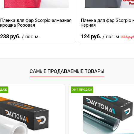
Пленка для фар Scorpio алмазная
Пленка для фар Scorpio
крошка Розовая
Черная
238 руб.
124 руб.
/ пог. м.
/ пог. м.
225 руб
Предзаказ
Предзаказ
Купить в 1 клик
К сравнению
Купить в 1 клик
К с
САМЫЕ ПРОДАВАЕМЫЕ ТОВАРЫ
В избранное
Под заказ
В избранное
Под
ОДАЖ
ХИТ ПРОДАЖ