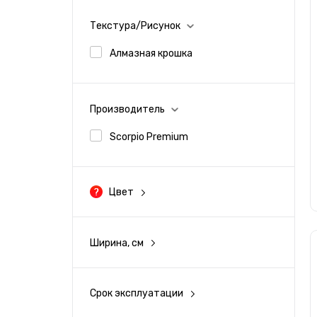
Текстура/Рисунок
Алмазная крошка
Производитель
Scorpio Premium
Цвет
Черный
Ширина, см
Желтый
30
Оранжевый
Срок эксплуатации
3 года