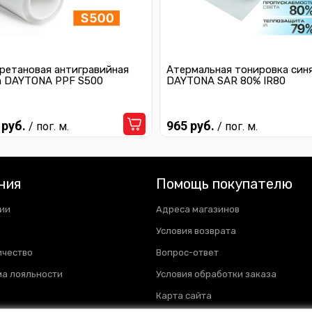
ретановая антигравийная
Атермальная тонировка син
а DAYTONA PPF S500
DAYTONA SAR 80% IR80
 руб.
965 руб.
/ пог. м.
/ пог. м.
ния
Помощь покупателю
ии
Адреса магазинов
Условия возврата
ичество
Вопрос-ответ
а лояльности
Условия обработки заказа
Карта сайта