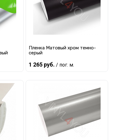
Пленка Матовый хром темно-
вый
серый
1 265 руб.
/ пог. м.
В корзину
равнению
Купить в 1 клик
К сравнению
наличии
В избранное
В наличии