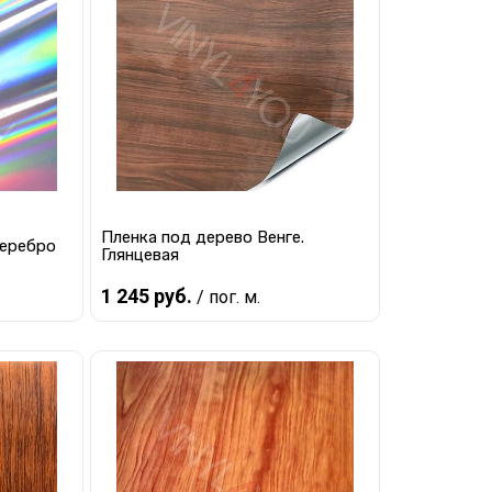
равнению
Купить в 1 клик
К сравнению
наличии
В избранное
В наличии
Пленка под дерево Венге.
серебро
Глянцевая
1 245 руб.
/ пог. м.
В корзину
равнению
Купить в 1 клик
К сравнению
наличии
В избранное
В наличии