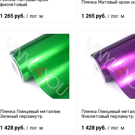
Пленка Матовый хром с
фиолетовый
1 265 руб.
1 265 руб.
/ пог. м.
/ пог. м.
В корзину
В корзину
Купить в 1 клик
К сравнению
Купить в 1 клик
К с
В избранное
В наличии
В избранное
В 
Пленка Глянцевый металлик
Пленка Глянцевый метал
Зеленый перламутр
Фиолетовый перламутр
1 428 руб.
1 428 руб.
/ пог. м.
/ пог. м.