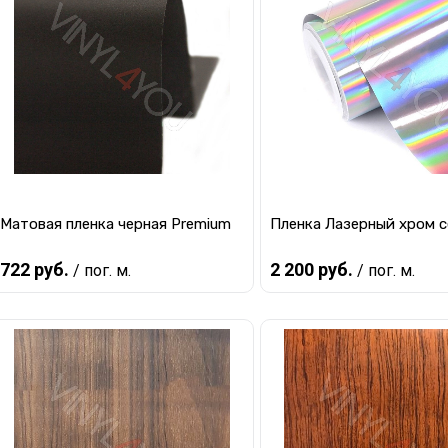
Купить в 1 клик
К сравнению
Купить в 1 клик
К с
В избранное
В наличии
В избранное
В 
Матовая пленка черная Premium
Пленка Лазерный хром 
722 руб.
2 200 руб.
/ пог. м.
/ пог. м.
В корзину
В корзину
Купить в 1 клик
К сравнению
Купить в 1 клик
К с
В избранное
В наличии
В избранное
В 