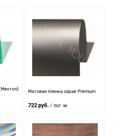
В корзину
равнению
Купить в 1 клик
К сравнению
наличии
В избранное
В наличии
(Ментол)
Матовая пленка серая Premium
722 руб.
/ пог. м.
В корзину