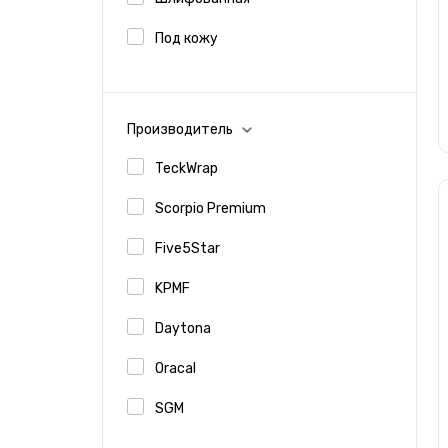
Под кожу
Под дерево
Алмазная крошка
Производитель
TeckWrap
Scorpio Premium
Five5Star
KPMF
Daytona
Oracal
SGM