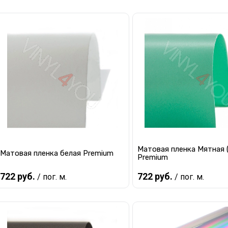
В корзину
В корзину
Купить в 1 клик
К сравнению
Купить в 1 клик
К с
В избранное
В наличии
В избранное
В 
Матовая пленка Мятная 
Матовая пленка белая Premium
Premium
722 руб.
722 руб.
/ пог. м.
/ пог. м.
В корзину
В корзину