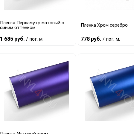
Пленка Перламутр матовый с
Пленка Хром серебро
синим оттенком
1 685 руб.
778 руб.
/ пог. м.
/ пог. м.
В корзину
В корзину
Купить в 1 клик
К сравнению
Купить в 1 клик
К с
В избранное
В наличии
В избранное
В 
Пленка Матовый хром