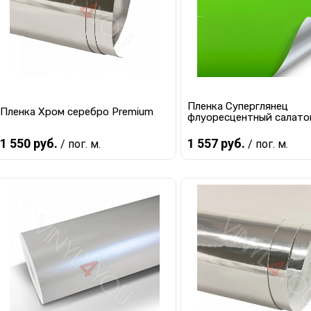
Пленка Суперглянец
Пленка Хром серебро Premium
флуоресцентный салато
1 550 руб.
1 557 руб.
/ пог. м.
/ пог. м.
В корзину
В корзину
Купить в 1 клик
К сравнению
Купить в 1 клик
К с
В избранное
В наличии
В избранное
В 