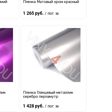
иний
Пленка Матовый хром красный
1 265 руб.
/ пог. м.
В корзину
равнению
Купить в 1 клик
К сравнению
наличии
В избранное
В наличии
лик
Пленка Глянцевый металлик
серебро перламутр
1 428 руб.
/ пог. м.