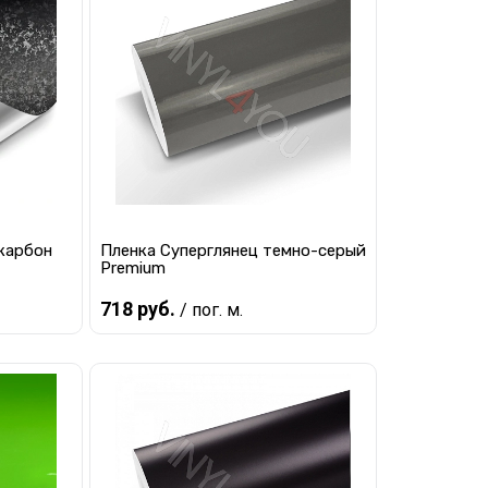
Инструменты для
самоклеящихся пленок
карбон
Пленка Суперглянец темно-серый
Premium
718 руб.
/ пог. м.
В корзину
равнению
Купить в 1 клик
К сравнению
наличии
В избранное
В наличии