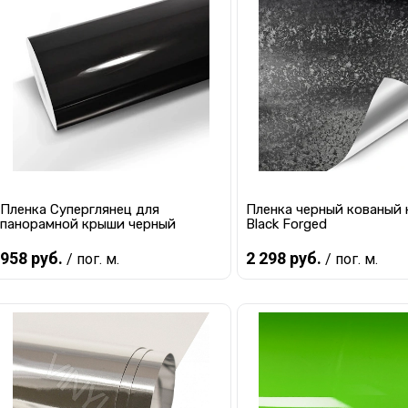
Пленка для стен
Цветные пленки
Пленка Суперглянец для
Пленка черный кованый 
панорамной крыши черный
Black Forged
958 руб.
2 298 руб.
/ пог. м.
/ пог. м.
В корзину
В корзину
Купить в 1 клик
К сравнению
Купить в 1 клик
К с
В избранное
В наличии
В избранное
В 