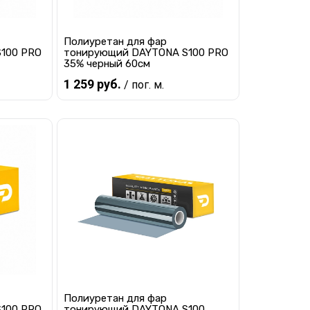
Полиуретан для фар
100 PRO
тонирующий DAYTONA S100 PRO
35% черный 60см
1 259 руб.
/ пог. м.
В корзину
равнению
Купить в 1 клик
К сравнению
наличии
В избранное
В наличии
Полиуретан для фар
100 PRO
тонирующий DAYTONA S100