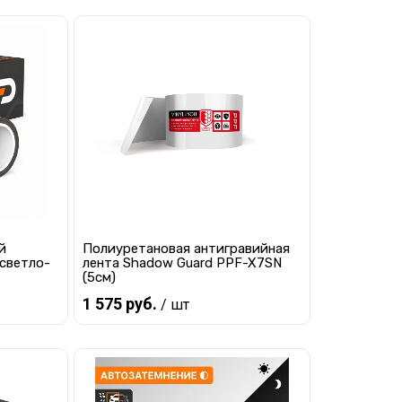
В корзину
равнению
Купить в 1 клик
К сравнению
наличии
В избранное
В наличии
й
Полиуретановая антигравийная
светло-
лента Shadow Guard PPF-X7SN
(5см)
1 575 руб.
/ шт
В корзину