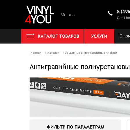
8 (49
Москва
Для Мо
КАТАЛОГ ТОВАРОВ
УСЛУГИ
О ко
Главная
Каталог
Защитные антигравийные пленки
Антигравийные полиуретановы
ФИЛЬТР ПО ПАРАМЕТРАМ