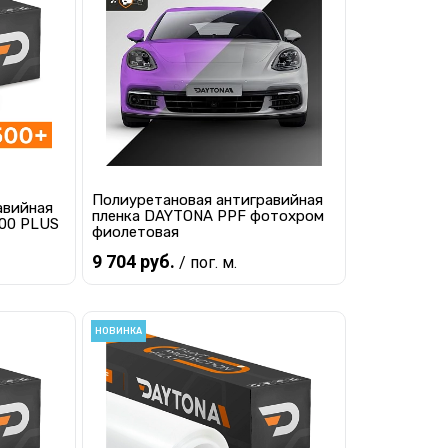
равнению
Купить в 1 клик
К сравнению
наличии
В избранное
Мало
Полиуретановая антигравийная
авийная
пленка DAYTONA PPF фотохром
00 PLUS
фиолетовая
9 704 руб.
/ пог. м.
В корзину
НОВИНКА
равнению
Купить в 1 клик
К сравнению
наличии
В избранное
В наличии