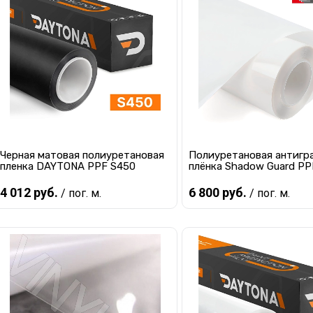
Купить в 1 клик
К сравнению
Купить в 1 клик
К с
В избранное
В наличии
В избранное
В 
Черная матовая полиуретановая
Полиуретановая антигр
пленка DAYTONA PPF S450
плёнка Shadow Guard P
4 012 руб.
6 800 руб.
/ пог. м.
/ пог. м.
В корзину
В корзину
Купить в 1 клик
К сравнению
Купить в 1 клик
К с
В избранное
В наличии
В избранное
В 