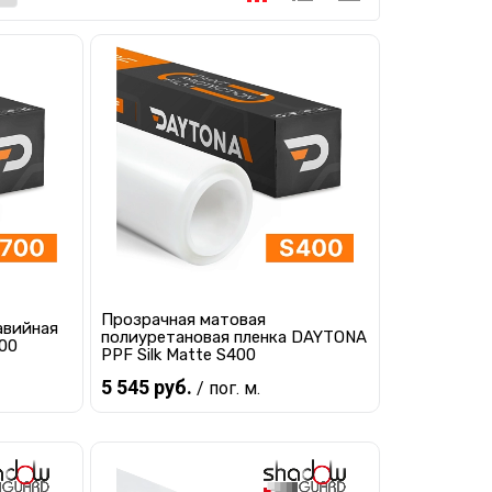
Прозрачная матовая
авийная
полиуретановая пленка DAYTONA
00
PPF Silk Matte S400
5 545 руб.
/ пог. м.
В корзину