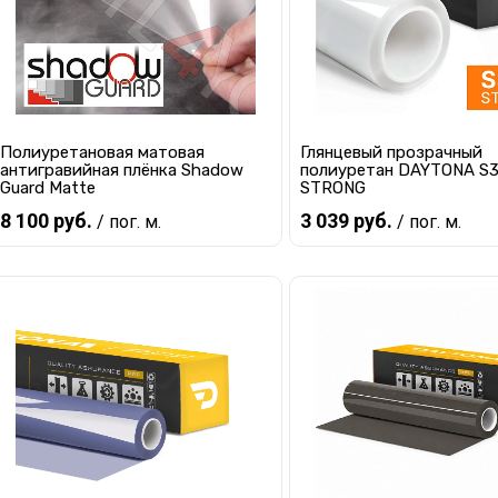
Полиуретановая матовая
Глянцевый прозрачный
антигравийная плёнка Shadow
полиуретан DAYTONA S
Guard Matte
STRONG
8 100 руб.
3 039 руб.
/ пог. м.
/ пог. м.
В корзину
В корзину
Купить в 1 клик
К сравнению
Купить в 1 клик
К с
В избранное
В наличии
В избранное
В 