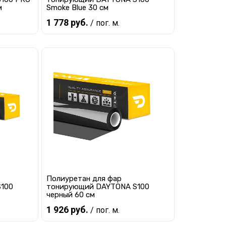
м
Smoke Blue 30 см
1 778 руб.
/ пог. м.
В корзину
равнению
Купить в 1 клик
К сравнению
наличии
В избранное
В наличии
Полиуретан для фар
100
тонирующий DAYTONA S100
черный 60 см
1 926 руб.
/ пог. м.