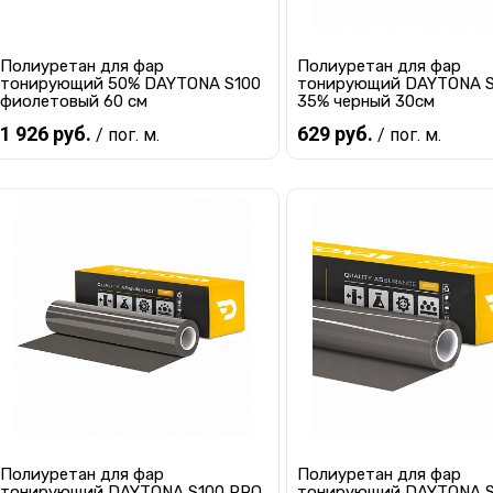
Полиуретан для фар
Полиуретан для фар
тонирующий 50% DAYTONA S100
тонирующий DAYTONA S
фиолетовый 60 см
35% черный 30см
1 926 руб.
629 руб.
/ пог. м.
/ пог. м.
В корзину
В корзину
Купить в 1 клик
К сравнению
Купить в 1 клик
К с
В избранное
В наличии
В избранное
В 
Полиуретан для фар
Полиуретан для фар
тонирующий DAYTONA S100 PRO
тонирующий DAYTONA S