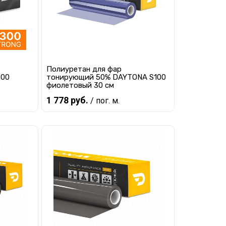
Полиуретан для фар
300
тонирующий 50% DAYTONA S100
фиолетовый 30 см
1 778 руб.
/ пог. м.
В корзину
равнению
Купить в 1 клик
К сравнению
наличии
В избранное
В наличии