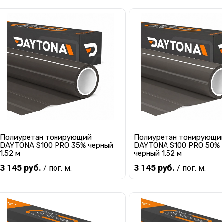
В корзину
В корзину
Купить в 1 клик
К сравнению
Купить в 1 клик
К с
В избранное
В наличии
В избранное
В 
Полиуретан тонирующий
Полиуретан тонирующи
DAYTONA S100 PRO 35% черный
DAYTONA S100 PRO 50% 
1.52 м
черный 1.52 м
3 145 руб.
3 145 руб.
/ пог. м.
/ пог. м.
В корзину
В корзину