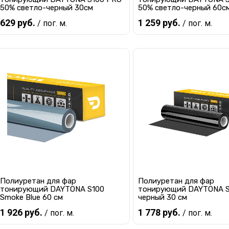
50% светло-черный 30см
50% светло-черный 60с
629 руб.
1 259 руб.
/ пог. м.
/ пог. м.
В корзину
В корзину
Купить в 1 клик
К сравнению
Купить в 1 клик
К с
В избранное
В наличии
В избранное
В 
Полиуретан для фар
Полиуретан для фар
тонирующий DAYTONA S100
тонирующий DAYTONA S
Smoke Blue 60 см
черный 30 см
1 926 руб.
1 778 руб.
/ пог. м.
/ пог. м.