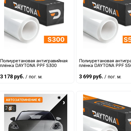
Купить в 1 клик
К сравнению
Купить в 1 клик
К с
В избранное
В наличии
В избранное
В 
Полиуретановая антигравийная
Полиуретановая антигр
плёнка DAYTONA PPF S300
плёнка DAYTONA PPF S5
3 178 руб.
3 699 руб.
/ пог. м.
/ пог. м.
В корзину
В корзину
Купить в 1 клик
К сравнению
Купить в 1 клик
К с
В избранное
В наличии
В избранное
В 