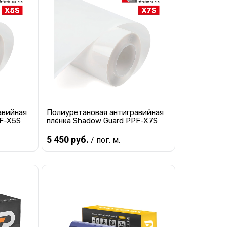
равнению
Купить в 1 клик
К сравнению
наличии
В избранное
В наличии
авийная
Полиуретановая антигравийная
PF-X5S
плёнка Shadow Guard PPF-X7S
5 450 руб.
/ пог. м.
В корзину
равнению
Купить в 1 клик
К сравнению
наличии
В избранное
Мало