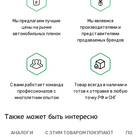
Мы предлагаем лучшие
Мы являемся
цены на рынке
производителями и
автомобильных пленок
представителями
продаваемых брендов
С вами работает команда
Товар всегда в наличии и
профессионалов с
готов к отправке в любую
многолетним опытом
точку РФ и СНГ
Также может быть интересно
АНАЛОГИ
С ЭТИМ ТОВАРОМ ПОКУПАЮТ
ПОХ