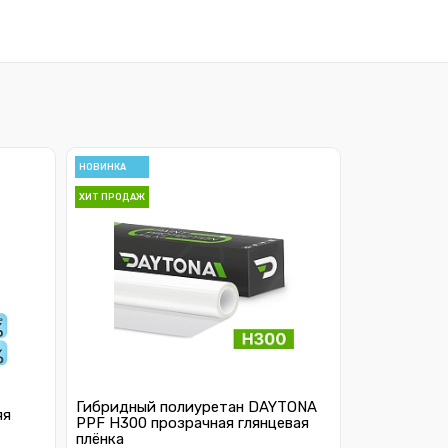
НОВИНКА
ХИТ ПРОДАЖ
Гибридный полиуретан DAYTONA
яя
PPF H300 прозрачная глянцевая
плёнка