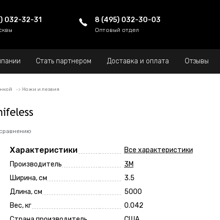
5) 032-32-31
8 (495) 032-30-03
сквы
Оптовый отдел
мпании
Стать партнером
Доставка и оплата
Отзывы
енкой
Ножи и лезвия
ifeless
 сравнению
Характеристики
Все характеристики
Производитель
3M
Ширина, см
3.5
Длина, см
5000
Вес, кг
0.042
Страна производитель
США