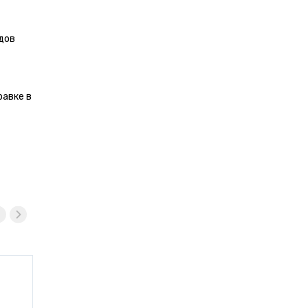
дов
равке в