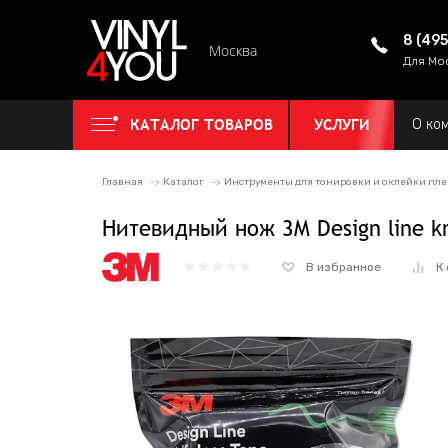
8 (49
Москва
Для Мо
КАТАЛОГ ТОВАРОВ
УСЛУГИ
О ко
Главная
Каталог
Инструменты для тонировки и оклейки пл
Нитевидный нож 3M Design line kn
В избранное
К