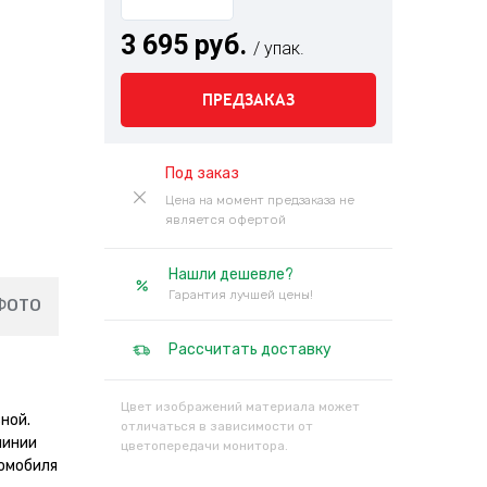
3 695 руб.
/ упак.
ПРЕДЗАКАЗ
Под заказ
Цена на момент предзаказа не
является офертой
Нашли дешевле?
Гарантия лучшей цены!
ФОТО
Рассчитать доставку
Цвет изображений материала может
ной.
отличаться в зависимости от
линии
цветопередачи монитора.
томобиля