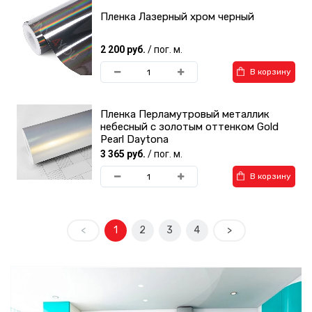
Пленка Лазерный хром черный
2 200 руб.
/ пог. м.
В корзину
Пленка Перламутровый металлик
небесный с золотым оттенком Gold
Pearl Daytona
3 365 руб.
/ пог. м.
В корзину
<
1
2
3
4
>