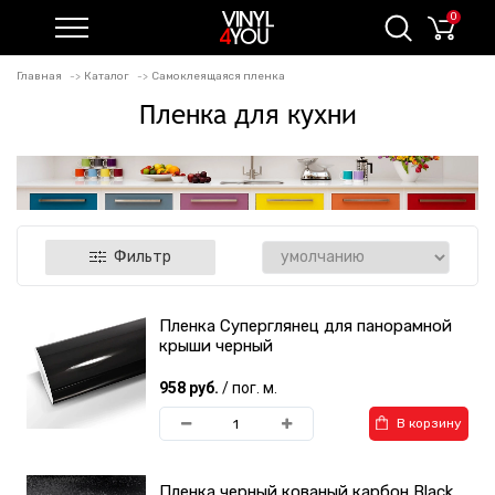
0
Главная
Каталог
Самоклеящаяся пленка
Пленка для кухни
Фильтр
Пленка Суперглянец для панорамной
крыши черный
958 руб.
/ пог. м.
В корзину
Пленка черный кованый карбон Black