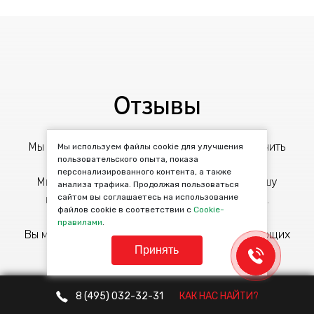
Отзывы
Мы ценим каждого клиента и стараемся получить
Мы используем файлы cookie для улучшения
пользовательского опыта, показа
обратную связь о качестве обслуживания.
персонализированного контента, а также
Мы уверены, что отзывы помогут выбрать нашу
анализа трафика. Продолжая пользоваться
сайтом вы соглашаетесь на использование
компанию в качестве надежного партнера.
файлов cookie в соответствии с
Cookie-
правилами
.
Вы можете посмотреть отзывы о нас на следующих
Принять
сайтах:
8 (495)
032-32-31
КАК НАС НАЙТИ?