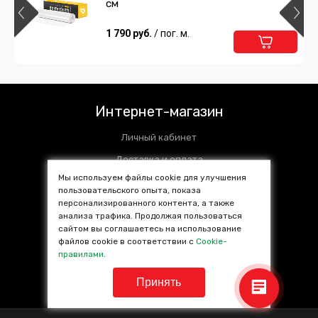
см
1 790 руб.
/ пог. м.
Интернет-магазин
Личный кабинет
Доставка и оплата
Мы используем файлы cookie для улучшения
Установочные центры
пользовательского опыта, показа
персонализированного контента, а также
Контакты
анализа трафика. Продолжая пользоваться
SALE %
сайтом вы соглашаетесь на использование
файлов cookie в соответствии с
Cookie-
Популярные товары
правилами
.
Принять