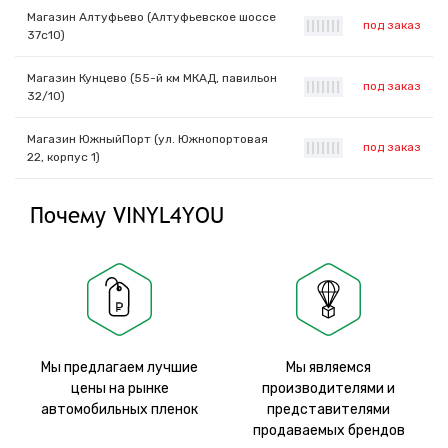
Магазин Алтуфьево (Алтуфьевское шоссе
под заказ
|
|
|
|
|
|
|
37с10)
Магазин Кунцево (55-й км МКАД, павильон
под заказ
|
|
|
|
|
|
|
32/10)
Магазин ЮжныйПорт (ул. Южнопортовая
под заказ
|
|
|
|
|
|
|
22, корпус 1)
Почему VINYL4YOU
Мы предлагаем лучшие
Мы являемся
цены на рынке
производителями и
автомобильных пленок
представителями
продаваемых брендов