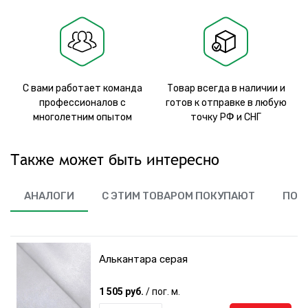
С вами работает команда
Товар всегда в наличии и
профессионалов с
готов к отправке в любую
многолетним опытом
точку РФ и СНГ
Также может быть интересно
АНАЛОГИ
С ЭТИМ ТОВАРОМ ПОКУПАЮТ
ПОХ
Алькантара серая
1 505 руб.
/ пог. м.