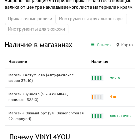
Вибропоглощающие материалы прикатываются с помощью
валика от центра накладываемого листа материала к краям.
Прикаточные ролики
Инструменты для алькантары
Инструменты для экокожи
Наличие в магазинах
Список
Карта
Название
Наличие
Магазин Алтуфьево (Алтуфьевское
много
|
|
|
|
|
|
|
шоссе 37с10)
Магазин Кунцево (55-й км МКАД,
4 шт
|
|
|
|
|
|
|
павильон 32/10)
Магазин ЮжныйПорт (ул. Южнопортовая
достаточно
|
|
|
|
|
|
|
22, корпус 1)
Почему VINYL4YOU