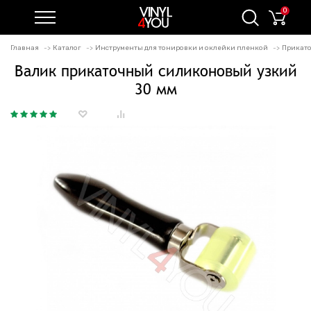
0
Главная
Каталог
Инструменты для тонировки и оклейки пленкой
Прикат
Валик прикаточный силиконовый узкий
30 мм