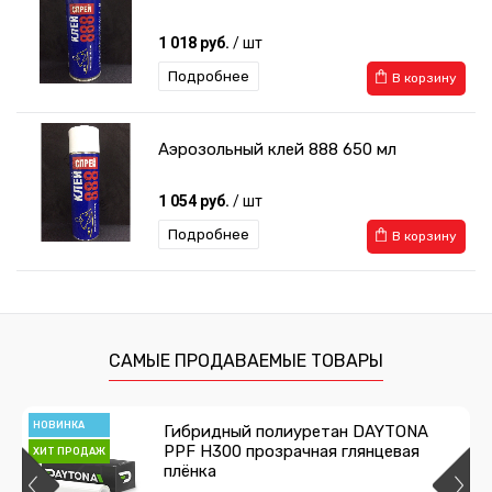
1 018 руб.
/ шт
Подробнее
В корзину
Аэрозольный клей 888 650 мл
1 054 руб.
/ шт
Подробнее
В корзину
Нож для резки плёнки
144 руб.
/ шт
САМЫЕ ПРОДАВАЕМЫЕ ТОВАРЫ
Подробнее
В корзину
НОВИНКА
Гибридный полиуретан DAYTONA
PPF H300 прозрачная глянцевая
ХИТ ПРОДАЖ
Выгонка с фетром мягкая
плёнка