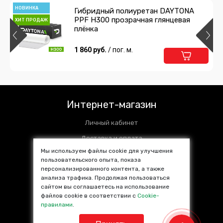
НОВИНКА
Гибридный полиуретан DAYTONA
PPF H300 прозрачная глянцевая
ХИТ ПРОДАЖ
плёнка
1 860 руб.
/ пог. м.
Интернет-магазин
Личный кабинет
Доставка и оплата
Мы используем файлы cookie для улучшения
Установочные центры
пользовательского опыта, показа
персонализированного контента, а также
Контакты
анализа трафика. Продолжая пользоваться
SALE %
сайтом вы соглашаетесь на использование
файлов cookie в соответствии с
Cookie-
Популярные товары
правилами
.