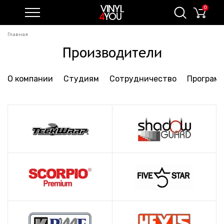
0
Главная
Производители
О компании
Студиям
Сотрудничество
Программ