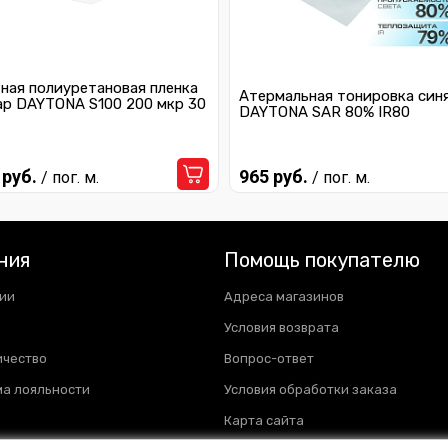
ная полиуретановая пленка
Атермальная тонировка син
ар DAYTONA S100 200 мкр 30
DAYTONA SAR 80% IR80
 руб.
965 руб.
/ пог. м.
/ пог. м.
ния
Помощь покупателю
ии
Адреса магазинов
Условия возврата
ичество
Вопрос-ответ
а лояльности
Условия обработки заказа
Карта сайта