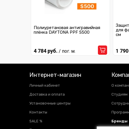
Защит
Полиуретановая антигравийная
для ф
плёнка DAYTONA PPF S500
см
4 784 руб.
1 790
/ пог. м.
Интернет-магазин
Компа
Личный кабинет
О компан
Доставка и оплата
Студиям
Установочные центры
Сотрудн
Контакты
Программ
SALE %
Бренды