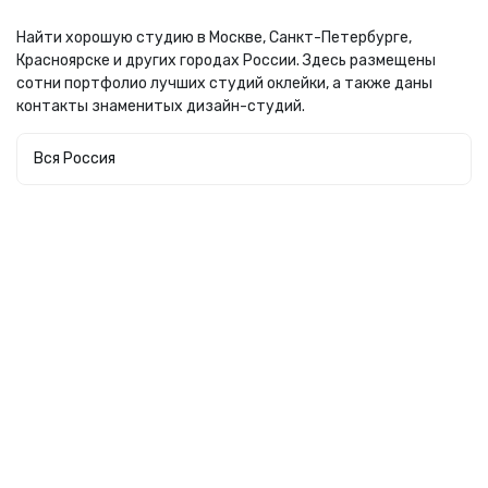
Найти хорошую студию в Москве, Санкт-Петербурге,
Красноярске и других городах России. Здесь размещены
сотни портфолио лучших студий оклейки, а также даны
контакты знаменитых дизайн-студий.
Вся Россия
Koch Chemie
Владимир
Перейти в профиль
GARAGE777
Азов
Перейти в профиль
S+
Калининград
Перейти в профиль
Crazy care
Москва