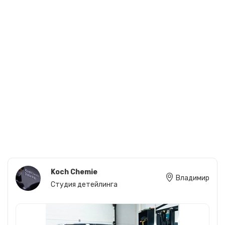
Перейти в профиль
Студия Тюнинга 1371
Калуга
Перейти в профиль
Планета 12 вольт
Великий Новгород
Перейти в профиль
Кархим
Пушкино
Перейти в профиль
Koch Chemie
Владимир
Студия детейлинга