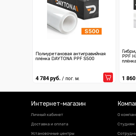
Гибри
Полиуретановая антигравийная
PPF H
плёнка DAYTONA PPF S500
плёнк
4 784 руб.
1 860
/ пог. м.
Интернет-магазин
Компа
Личный кабинет
О компан
Доставка и оплата
Студиям
Установочные центры
Сотрудн