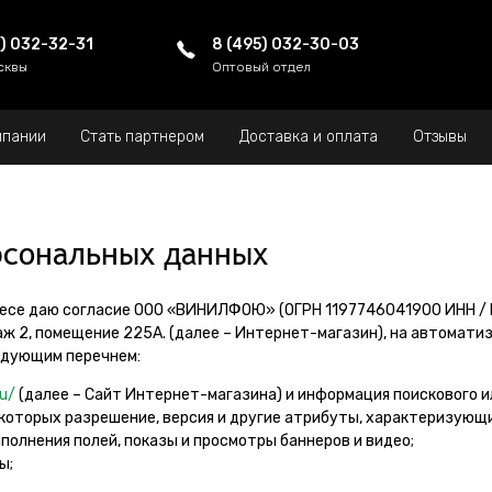
5) 032-32-31
8 (495) 032-30-03
сквы
Оптовый отдел
мпании
Стать партнером
Доставка и оплата
Отзывы
рсональных данных
ресе даю согласие ООО «ВИНИЛФОЮ» (ОГРН 1197746041900 ИНН / КП
этаж 2, помещение 225А. (далее – Интернет-магазин), на автома
едующим перечнем:
ru/
(далее – Сайт Интернет-магазина) и информация поискового и
которых разрешение, версия и другие атрибуты, характеризующ
полнения полей, показы и просмотры баннеров и видео;
ы;