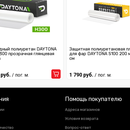
дный полиуретан DAYTONA
Защитная полиуретановая п
300 прозрачная глянцевая
для фар DAYTONA S100 200 
а
см
 руб.
1 790 руб.
/ пог. м.
/ пог. м.
ния
Помощь покупателю
ии
Адреса магазинов
Условия возврата
ичество
Вопрос-ответ