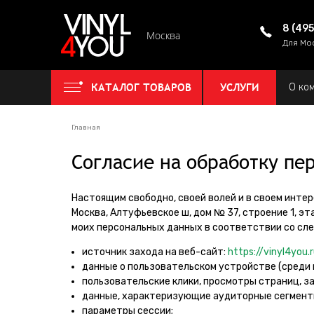
8 (49
Москва
Для Мо
КАТАЛОГ ТОВАРОВ
УСЛУГИ
О ко
Главная
Согласие на обработку пе
Настоящим свободно, своей волей и в своем инте
Москва, Алтуфьевское ш, дом № 37, строение 1, 
моих персональных данных в соответствии со сл
источник захода на веб-сайт:
https://vinyl4you.
данные о пользовательском устройстве (среди 
пользовательские клики, просмотры страниц, за
данные, характеризующие аудиторные сегмент
параметры сессии;