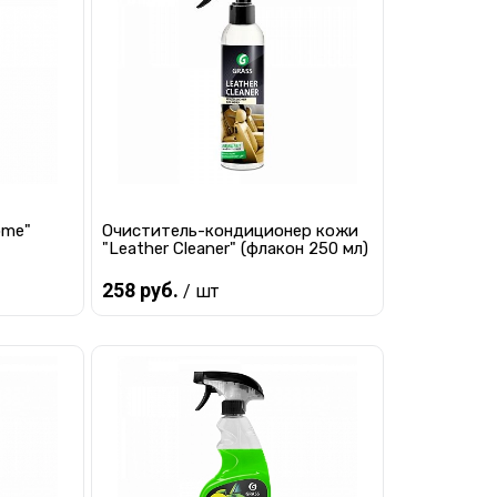
равнению
Купить в 1 клик
К сравнению
 заказ
В избранное
Под заказ
ome"
Очиститель-кондиционер кожи
"Leather Cleaner" (флакон 250 мл)
258 руб.
/ шт
Предзаказ
равнению
Купить в 1 клик
К сравнению
 заказ
В избранное
Под заказ