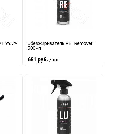
Т 99.7%
Обезжириватель RE "Remover"
500мл
681 руб.
/ шт
Предзаказ
равнению
Купить в 1 клик
К сравнению
 заказ
В избранное
Под заказ