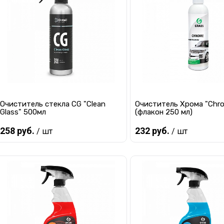
Купить в 1 клик
К сравнению
Купить в 1 клик
К с
В избранное
Под заказ
В избранное
Под
Очиститель стекла СG "Clean
Очиститель Хрома "Chr
Glass" 500мл
(флакон 250 мл)
258 руб.
232 руб.
/ шт
/ шт
Предзаказ
Предзаказ
Купить в 1 клик
К сравнению
Купить в 1 клик
К с
В избранное
Под заказ
В избранное
Под