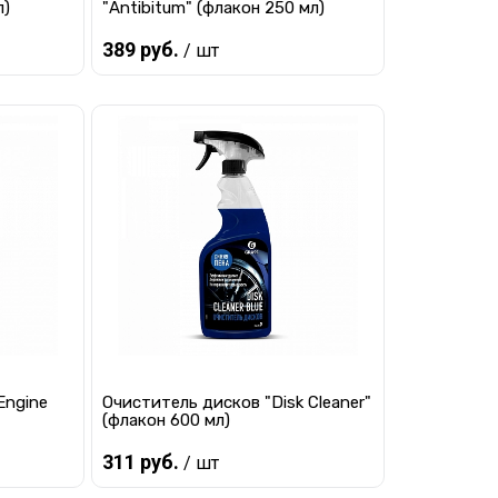
л)
"Antibitum" (флакон 250 мл)
389 руб.
/ шт
Предзаказ
равнению
Купить в 1 клик
К сравнению
 заказ
В избранное
Под заказ
Engine
Очиститель дисков "Disk Cleaner"
(флакон 600 мл)
311 руб.
/ шт