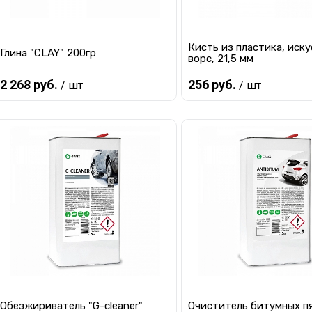
Кисть из пластика, иску
Глина "CLAY" 200гр
ворс, 21,5 мм
2 268 руб.
256 руб.
/ шт
/ шт
Предзаказ
Предзаказ
Купить в 1 клик
К сравнению
Купить в 1 клик
К с
В избранное
Под заказ
В избранное
Под
Обезжириватель "G-cleaner"
Очиститель битумных п