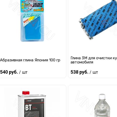
Купить в 1 клик
К сравнению
Купить в 1 клик
К с
В избранное
Мало
В избранное
Ма
Глина 3М для очистки к
Абразивная глина Япония 100 гр
автомобиля
540 руб.
538 руб.
/ шт
/ шт
В корзину
В корзину
Купить в 1 клик
К сравнению
Купить в 1 клик
К с
В избранное
Мало
В избранное
Ма