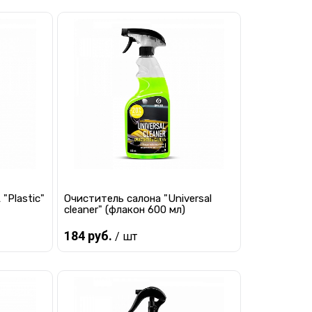
Предзаказ
равнению
Купить в 1 клик
К сравнению
 заказ
В избранное
Под заказ
"Plastic"
Очиститель салона "Universal
сleaner" (флакон 600 мл)
184 руб.
/ шт
Предзаказ