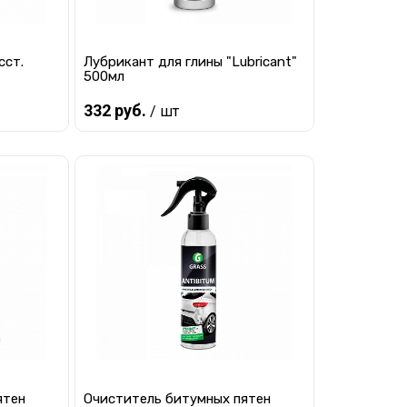
сст.
Лубрикант для глины "Lubricant"
500мл
332 руб.
/ шт
Предзаказ
равнению
Купить в 1 клик
К сравнению
 заказ
В избранное
Под заказ
ятен
Очиститель битумных пятен