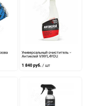
равнению
Купить в 1 клик
К сравнению
ло
В избранное
Мало
узова
Универсальный очиститель -
Антиклей VINYL4YOU
1 840 руб.
/ шт
В корзину
равнению
Купить в 1 клик
К сравнению
ло
В избранное
В наличии