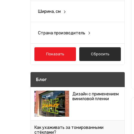
Ширина, см
10.5
4.5
Страна производитель
Россия
6.4
США
Показать
Сбросить
Блог
Дизайн с применением
виниловой пленки
Как ухаживать за тонированными
стёклами?