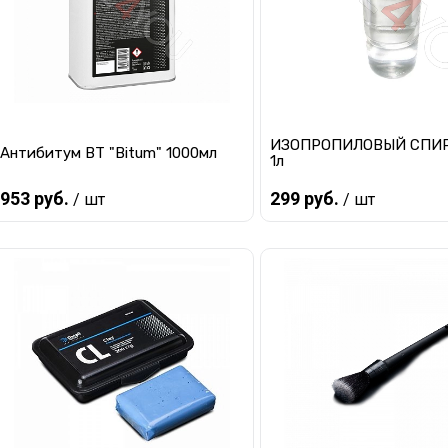
ИЗОПРОПИЛОВЫЙ СПИР
Антибитум BT "Bitum" 1000мл
1л
953 руб.
299 руб.
/ шт
/ шт
Предзаказ
Предзаказ
Купить в 1 клик
К сравнению
Купить в 1 клик
К с
В избранное
Под заказ
В избранное
Под