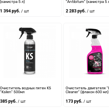
(канистра 5 л)
"Antibitum" (канистра 5 
1 394 руб.
2 283 руб.
/ шт
/ шт
Предзаказ
Предзаказ
Купить в 1 клик
К сравнению
Купить в 1 клик
К с
В избранное
Под заказ
В избранное
Под
Очиститель водных пятен KS
Очиститель двигателя "
"Ksilen" 500мл
Cleaner" (флакон 600 мл)
385 руб.
173 руб.
/ шт
/ шт