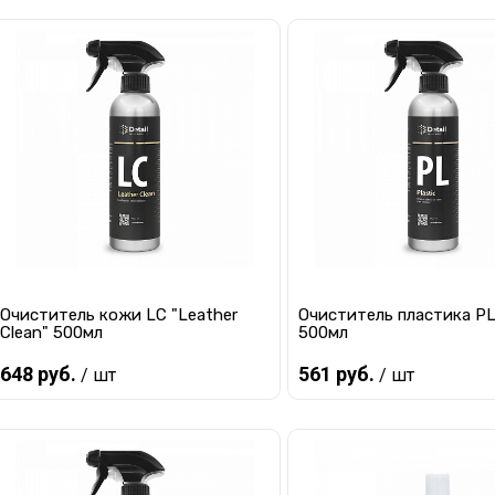
Предзаказ
Предзаказ
Купить в 1 клик
К сравнению
Купить в 1 клик
К с
В избранное
Под заказ
В избранное
Под
Очиститель кожи LC "Leather
Очиститель пластика PL 
Clean" 500мл
500мл
648 руб.
561 руб.
/ шт
/ шт
Предзаказ
Предзаказ