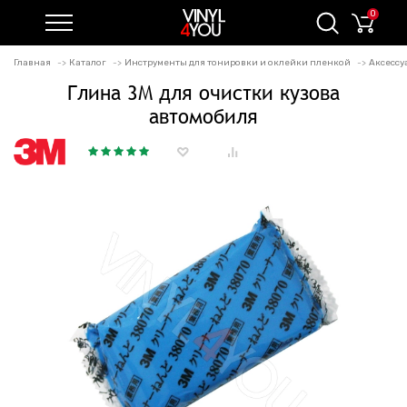
0
Главная
Каталог
Инструменты для тонировки и оклейки пленкой
Аксессу
Глина 3М для очистки кузова
автомобиля