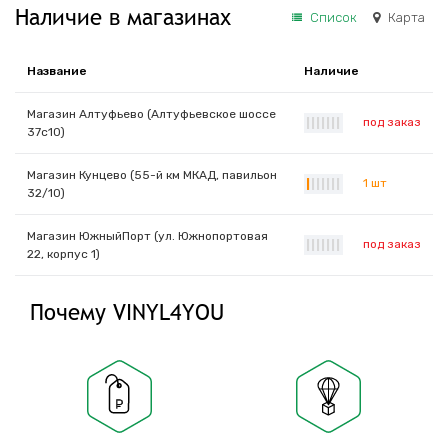
Наличие в магазинах
Список
Карта
Название
Наличие
Магазин Алтуфьево (Алтуфьевское шоссе
под заказ
|
|
|
|
|
|
|
37с10)
Магазин Кунцево (55-й км МКАД, павильон
1 шт
|
|
|
|
|
|
|
32/10)
Магазин ЮжныйПорт (ул. Южнопортовая
под заказ
|
|
|
|
|
|
|
22, корпус 1)
Почему VINYL4YOU