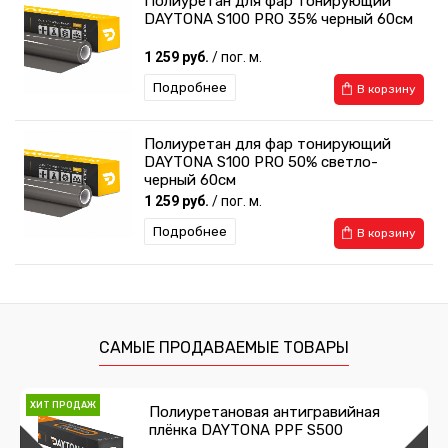
Полиуретан для фар тонирующий
DAYTONA S100 PRO 35% черный 60см
1 259 руб.
/ пог. м.
Подробнее
В корзину
Полиуретан для фар тонирующий
DAYTONA S100 PRO 50% светло-
черный 60см
1 259 руб.
/ пог. м.
Подробнее
В корзину
Полиуретан для фар тонирующий
DAYTONA S100 PRO 35% черный 30см
629 руб.
/ пог. м.
САМЫЕ ПРОДАВАЕМЫЕ ТОВАРЫ
Подробнее
В корзину
ХИТ ПРОДАЖ
Полиуретановая антигравийная
ХИТ ПРОДАЖ
плёнка DAYTONA PPF S500
Защитная полиуретановая пленка для