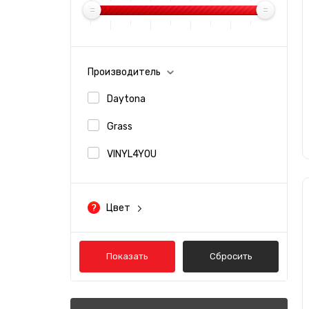
Производитель
Daytona
Grass
VINYL4YOU
Цвет
Зеленый
Показать
Сбросить