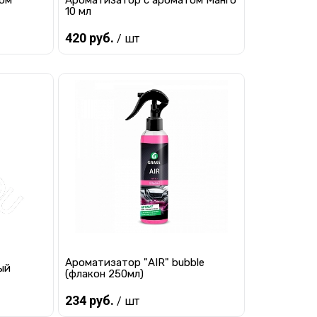
том
Ароматизатор с ароматом Манго
10 мл
420 руб.
/ шт
Предзаказ
равнению
Купить в 1 клик
К сравнению
 заказ
В избранное
Под заказ
Ароматизатор "AIR" bubble
ый
(флакон 250мл)
234 руб.
/ шт