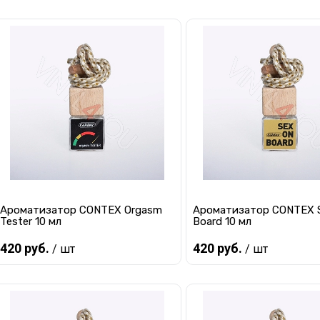
Предзаказ
Предзаказ
Купить в 1 клик
К сравнению
Купить в 1 клик
К с
В избранное
Под заказ
В избранное
Под
Ароматизатор CONTEX Orgasm
Ароматизатор CONTEX 
Tester 10 мл
Board 10 мл
420 руб.
420 руб.
/ шт
/ шт
Предзаказ
Предзаказ