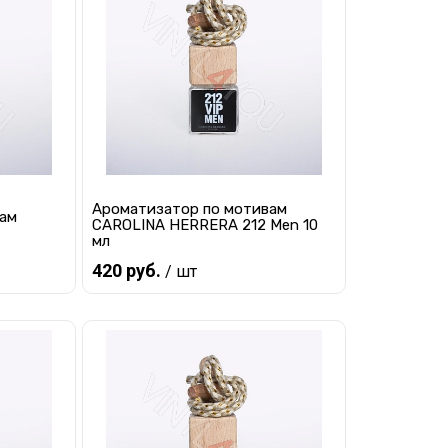
равнению
Купить в 1 клик
К сравнению
 заказ
В избранное
Под заказ
Ароматизатор по мотивам
вам
CAROLINA HERRERA 212 Men 10
мл
420 руб.
/ шт
Предзаказ
равнению
Купить в 1 клик
К сравнению
 заказ
В избранное
Под заказ