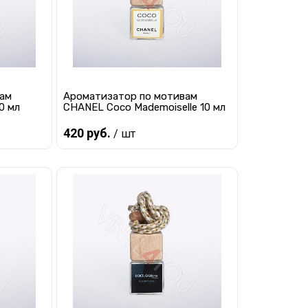
вам
Ароматизатор по мотивам
0 мл
CHANEL Coco Mademoiselle 10 мл
420 руб.
/ шт
Предзаказ
равнению
Купить в 1 клик
К сравнению
 заказ
В избранное
Под заказ