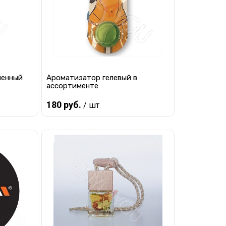
менный
Ароматизатор гелевый в
ассортименте
180 руб.
/ шт
Предзаказ
равнению
Купить в 1 клик
К сравнению
наличии
В избранное
Под заказ