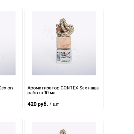
Предзаказ
равнению
Купить в 1 клик
К сравнению
 заказ
В избранное
Под заказ
Sex on
Ароматизатор CONTEX Sex наша
работа 10 мл
420 руб.
/ шт
Предзаказ