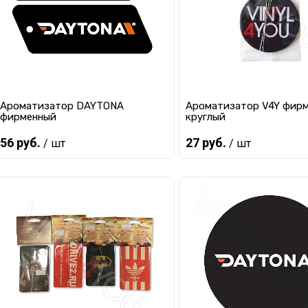
Ароматизатор DAYTONA
Ароматизатор V4Y фир
фирменный
круглый
56 руб.
27 руб.
/ шт
/ шт
В корзину
В корзину
Купить в 1 клик
К сравнению
Купить в 1 клик
К с
В избранное
В наличии
В избранное
В 