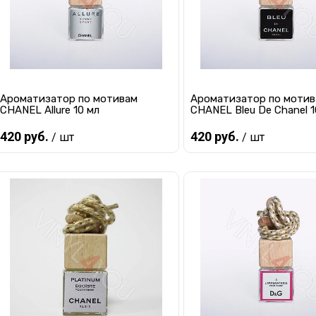
Ароматизатор по мотивам
Ароматизатор по моти
CHANEL Allure 10 мл
CHANEL Bleu De Chanel 1
420 руб.
420 руб.
/ шт
/ шт
Предзаказ
Предзаказ
Купить в 1 клик
К сравнению
Купить в 1 клик
К с
В избранное
Под заказ
В избранное
Под