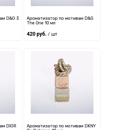
ам D&G 3
Ароматизатор по мотивам D&G
The One 10 мл
420 руб.
/ шт
Предзаказ
равнению
Купить в 1 клик
К сравнению
 заказ
В избранное
Под заказ
ам DIOR
Ароматизатор по мотивам DKNY