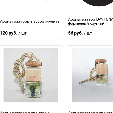
Ароматизатор DAYTON
Ароматизаторы в ассортименте
фирменный круглый
120 руб.
56 руб.
/ шт
/ шт
Предзаказ
Предзаказ
Купить в 1 клик
К сравнению
Купить в 1 клик
К с
В избранное
Под заказ
В избранное
Под