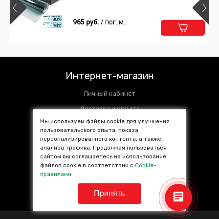
965 руб.
/ пог. м.
Интернет-магазин
Личный кабинет
Доставка и оплата
Мы используем файлы cookie для улучшения
Установочные центры
пользовательского опыта, показа
персонализированного контента, а также
Контакты
анализа трафика. Продолжая пользоваться
SALE %
сайтом вы соглашаетесь на использование
файлов cookie в соответствии с
Cookie-
Популярные товары
правилами
.
Принять