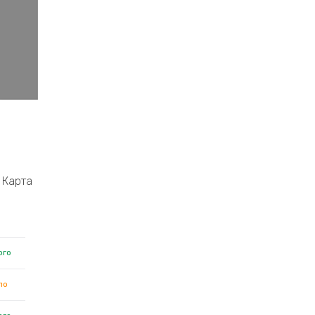
Карта
ого
ло