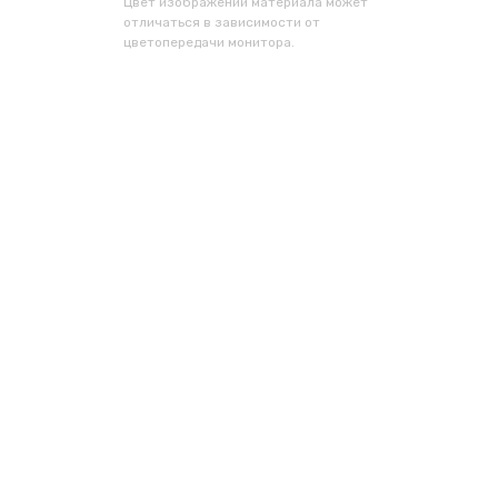
Цвет изображений материала может
отличаться в зависимости от
цветопередачи монитора.