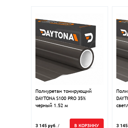
р
Полиуретан тонирующий
Поли
A S100
DAYTONA S100 PRO 35%
DAYT
см
черный 1.52 м
свет
КОРЗИНУ
В КОРЗИНУ
3 145 руб.
/
3 145