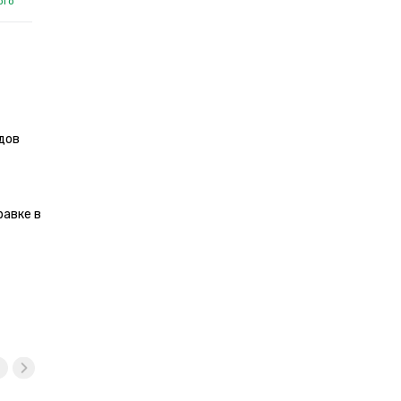
ого
дов
равке в