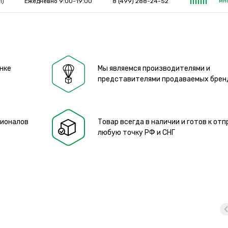
мн
1)
Ежедневно 9:00-19:00
8 (499) 288-24-52
|
|
|
|
|
|
|
нке
Мы являемся производителями и
представителями продаваемых брен
сионалов
Товар всегда в наличии и готов к отп
любую точку РФ и СНГ