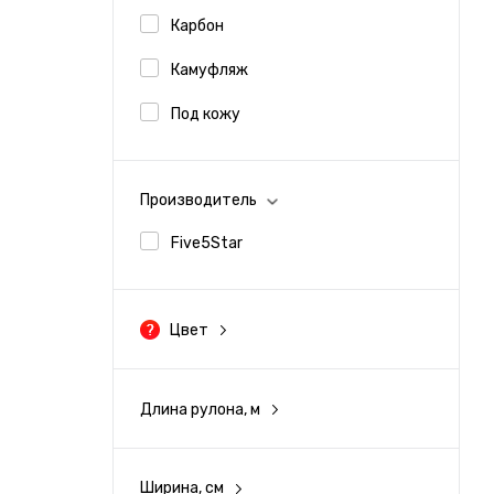
Карбон
Камуфляж
Под кожу
Производитель
Five5Star
Цвет
Черный
Длина рулона, м
Серый
Белый
Ширина, см