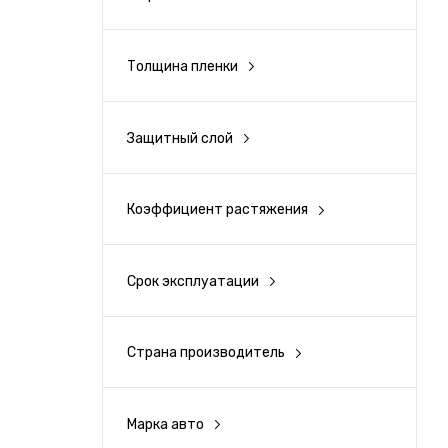
5
Желтый
10
Толщина пленки
130 мкм
15
Красный
150 мкм
50
Защитный слой
Есть
Серебро
160 мкм
100
Нет
Коэффициент растяжения
152
120%
140%
Срок эксплуатации
3 года
150%
Страна производитель
Тайвань
Марка авто
Acura