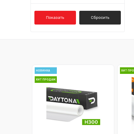
Alfa Romeo
Показать
Сбросить
Audi
Bentley
BMW
Cadillac
Chery
НОВИНКА
ХИТ ПР
ХИТ ПРОДАЖ
Chevrolet
Chrysler
Citroen
Daewoo
Datsun