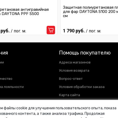
Защитная полиуретановая п
ретановая антигравийная
для фар DAYTONA S100 200 
а DAYTONA PPF S500
см
 руб.
1 790 руб.
/ пог. м.
/ пог. м.
ния
Помощь покупателю
ии
Адреса магазинов
Условия возврата
ичество
Вопрос-ответ
а лояльности
Условия обработки заказа
Карта сайта
м файлы cookie для улучшения пользовательского опыта, показа
ованного контента, а также анализа трафика. Продолжая