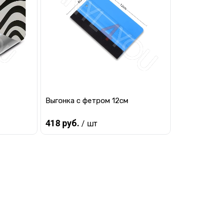
наличии
В избранное
Под заказ
Выгонка с фетром 12см
418 руб.
/ шт
Предзаказ
равнению
Купить в 1 клик
К сравнению
 заказ
В избранное
Под заказ