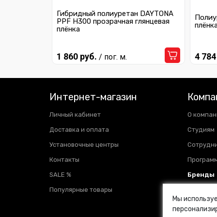
Гибридный полиуретан DAYTONA
Dodge
Полиу
PPF H300 прозрачная глянцевая
плёнк
плёнка
Ferrari
Fiat
1 860 руб.
4 784
/ пог. м.
Ford
Geely
Интернет-магазин
Компа
Honda
Личный кабинет
О компан
Доставка и оплата
Студиям
Hummer
Установочные центры
Сотрудн
Hyundai
Контакты
Программ
Infiniti
SALE %
Бренды
Jaguar
Популярные товары
Отзывы
Мы используе
Новости
Jeep
персонализир