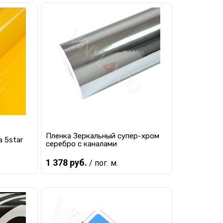
Пленка Зеркальный супер-хром
 5star
серебро с каналами
1 378 руб.
/ пог. м.
Предзаказ
равнению
Купить в 1 клик
К сравнению