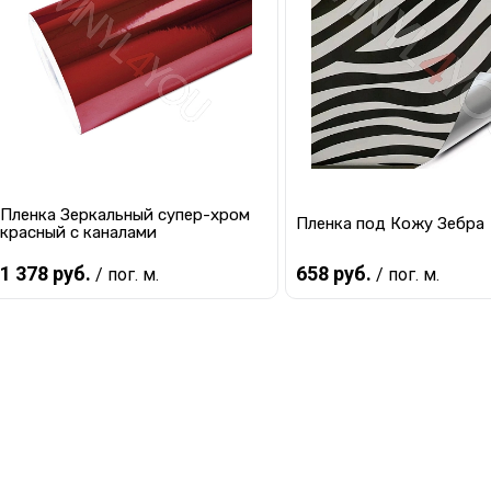
В избранное
В наличии
В избранное
В 
Пленка Зеркальный супер-хром
Пленка под Кожу Зебра
красный с каналами
1 378 руб.
658 руб.
/ пог. м.
/ пог. м.
Предзаказ
Предзаказ
Купить в 1 клик
К сравнению
Купить в 1 клик
К с
В избранное
Под заказ
В избранное
Под