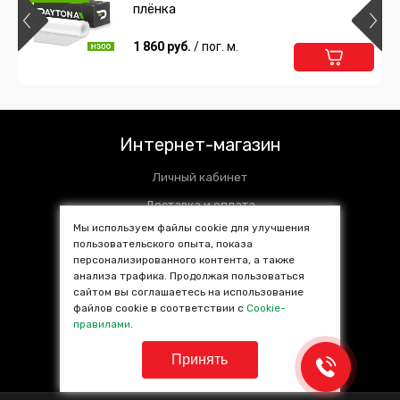
плёнка
1 860 руб.
/ пог. м.
Интернет-магазин
Личный кабинет
Доставка и оплата
Мы используем файлы cookie для улучшения
Установочные центры
пользовательского опыта, показа
персонализированного контента, а также
Контакты
анализа трафика. Продолжая пользоваться
SALE %
сайтом вы соглашаетесь на использование
файлов cookie в соответствии с
Cookie-
Популярные товары
правилами
.
Принять