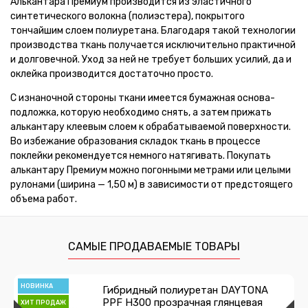
Алькантара Премиум производится из эластичного
синтетического волокна (полиэстера), покрытого
тончайшим слоем полиуретана. Благодаря такой технологии
производства ткань получается исключительно практичной
и долговечной. Уход за ней не требует больших усилий, да и
оклейка производится достаточно просто.
С изнаночной стороны ткани имеется бумажная основа-
подложка, которую необходимо снять, а затем прижать
алькантару клеевым слоем к обрабатываемой поверхности.
Во избежание образования складок ткань в процессе
поклейки рекомендуется немного натягивать. Покупать
алькантару Премиум можно погонными метрами или целыми
рулонами (ширина — 1,50 м) в зависимости от предстоящего
объема работ.
САМЫЕ ПРОДАВАЕМЫЕ ТОВАРЫ
НОВИНКА
Гибридный полиуретан DAYTONA
PPF H300 прозрачная глянцевая
ХИТ ПРОДАЖ