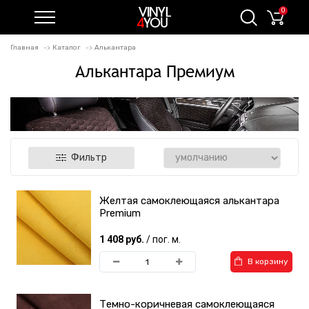
0
Главная
Каталог
Алькантара
Алькантара Премиум
Фильтр
Желтая самоклеющаяся алькантара
Premium
1 408 руб.
/ пог. м.
В корзину
Темно-коричневая самоклеющаяся