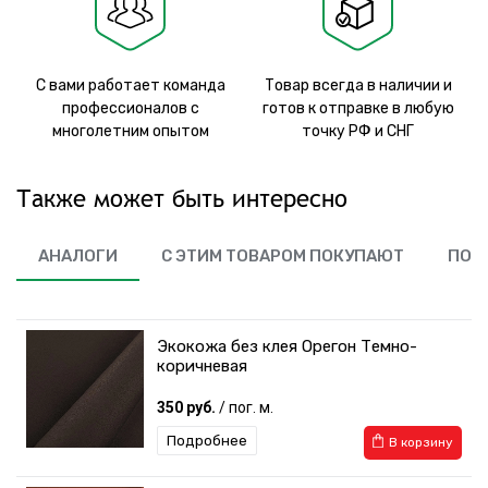
С вами работает команда
Товар всегда в наличии и
профессионалов с
готов к отправке в любую
многолетним опытом
точку РФ и СНГ
Также может быть интересно
АНАЛОГИ
С ЭТИМ ТОВАРОМ ПОКУПАЮТ
ПОХ
Экокожа без клея Орегон Темно-
коричневая
350 руб.
/ пог. м.
Подробнее
В корзину