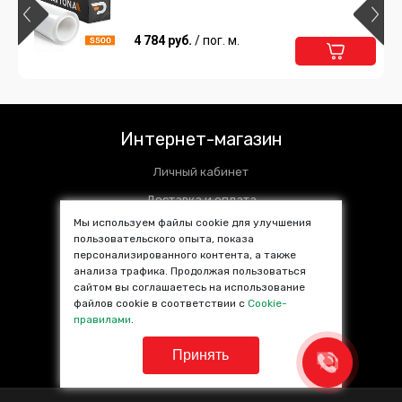
4 784 руб.
/ пог. м.
Интернет-магазин
Личный кабинет
Доставка и оплата
Мы используем файлы cookie для улучшения
Установочные центры
пользовательского опыта, показа
персонализированного контента, а также
Контакты
анализа трафика. Продолжая пользоваться
SALE %
сайтом вы соглашаетесь на использование
файлов cookie в соответствии с
Cookie-
Популярные товары
правилами
.
Принять