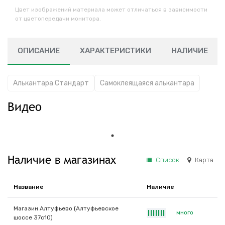
Цвет изображений материала может отличаться в зависимости
от цветопередачи монитора.
ОПИСАНИЕ
ХАРАКТЕРИСТИКИ
НАЛИЧИЕ
Алькантара Стандарт
Самоклеящаяся алькантара
Видео
Наличие в магазинах
Список
Карта
Название
Наличие
Магазин Алтуфьево (Алтуфьевское
много
|
|
|
|
|
|
|
шоссе 37с10)