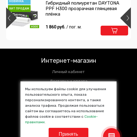
НОВИНКА
Гибридный полиуретан DAYTONA
PPF H300 прозрачная глянцевая
ХИТ ПРОДАЖ
плёнка
1 860 руб.
/ пог. м.
Интернет-магазин
Личный кабинет
Доставка и оплата
Мы используем файлы cookie для улучшения
Установочные центры
пользовательского опыта, показа
персонализированного контента, а также
Контакты
анализа трафика. Продолжая пользоваться
SALE %
сайтом вы соглашаетесь на использование
файлов cookie в соответствии с
Cookie-
Популярные товары
правилами
.
Принять