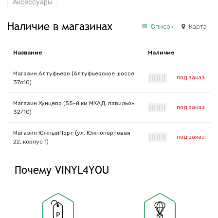
Аксессуары
Наличие в магазинах
Список
Карта
Название
Наличие
Магазин Алтуфьево (Алтуфьевское шоссе
под заказ
|
|
|
|
|
|
|
37с10)
Магазин Кунцево (55-й км МКАД, павильон
под заказ
|
|
|
|
|
|
|
32/10)
Магазин ЮжныйПорт (ул. Южнопортовая
под заказ
|
|
|
|
|
|
|
22, корпус 1)
Почему VINYL4YOU