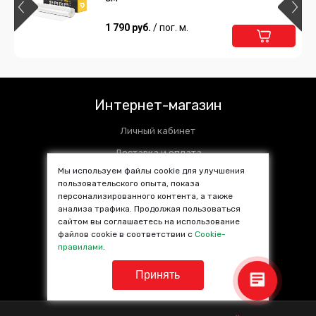
1 790 руб.
/ пог. м.
Интернет-магазин
Личный кабинет
Доставка и оплата
Мы используем файлы cookie для улучшения
Установочные центры
пользовательского опыта, показа
персонализированного контента, а также
Контакты
анализа трафика. Продолжая пользоваться
SALE %
сайтом вы соглашаетесь на использование
файлов cookie в соответствии с
Cookie-
Популярные товары
правилами
.
Принять