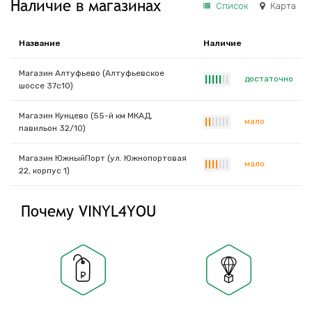
Наличие в магазинах
Список
Карта
Название
Наличие
Магазин Алтуфьево (Алтуфьевское
достаточно
|
|
|
|
|
|
|
шоссе 37с10)
Магазин Кунцево (55-й км МКАД,
мало
|
|
|
|
|
|
|
павильон 32/10)
Магазин ЮжныйПорт (ул. Южнопортовая
мало
|
|
|
|
|
|
|
22, корпус 1)
Почему VINYL4YOU