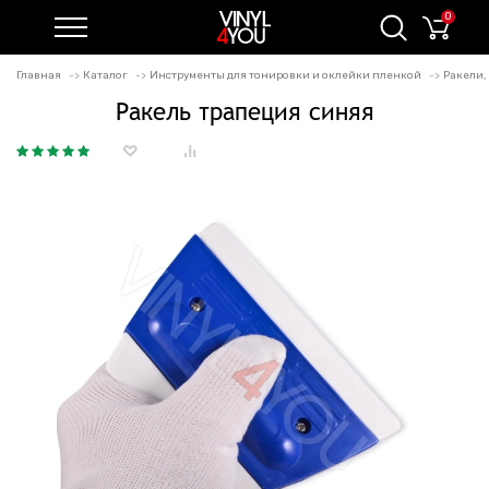
0
Главная
Каталог
Инструменты для тонировки и оклейки пленкой
Ракели,
Ракель трапеция синяя