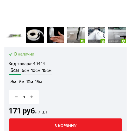
В наличии
Код товара:
40444
3см
5см
10см
15см
3м
5м
10м
15м
171 руб.
/ шт
В КОРЗИНУ