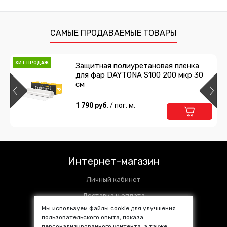
Защитная лента гибридный
полиуретан DAYTONA PPF H300
ширина 15см
834 руб.
/ шт
САМЫЕ ПРОДАВАЕМЫЕ ТОВАРЫ
Подробнее
В корзину
ХИТ ПРОДАЖ
Защитная полиуретановая пленка
для фар DAYTONA S100 200 мкр 30
Защитная лента гибридный
см
полиуретан DAYTONA PPF H300
ширина 10см
630 руб.
1 790 руб.
/ шт
/ пог. м.
Подробнее
В корзину
Защитная лента гибридный
полиуретан DAYTONA PPF H300
Интернет-магазин
ширина 5см
204 руб.
/ шт
Личный кабинет
Подробнее
В корзину
Доставка и оплата
Мы используем файлы cookie для улучшения
Установочные центры
пользовательского опыта, показа
Контакты
персонализированного контента, а также