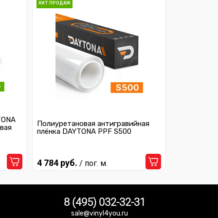
ХИТ ПРОДАЖ
TONA
Полиуретановая антигравийная
вая
плёнка DAYTONA PPF S500
4 784 руб.
/ пог. м.
8 (495) 032-32-31
sale@vinyl4you.ru