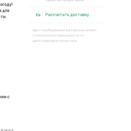
Гарантия лучшей цены!
огоду!
а для
Рассчитать доставку
ти.
Цвет изображений материала может
отличаться в зависимости от
цветопередачи монитора.
жем с
Карта