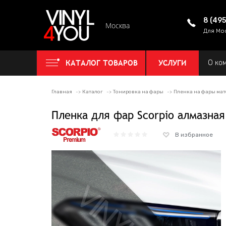
8 (49
Москва
Для Мо
КАТАЛОГ ТОВАРОВ
УСЛУГИ
О ко
Главная
Каталог
Тонировка на фары
Пленка на фары мат
Пленка для фар Scorpio алмазна
В избранное