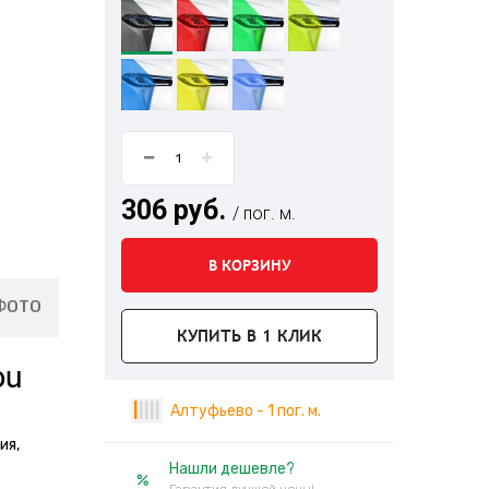
306 руб.
/ пог. м.
В КОРЗИНУ
ФОТО
КУПИТЬ В 1 КЛИК
ou
|
|
|
|
|
Алтуфьево - 1 пог. м.
ия,
Нашли дешевле?