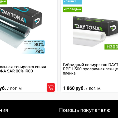
ОДАЖ
НОВИНКА
ХИТ ПРОДАЖ
Гибридный полиуретан DAY
альная тонировка синяя
PPF H300 прозрачная глянце
NA SAR 80% IR80
плёнка
уб.
1 860 руб.
/ пог. м.
/ пог. м.
ния
Помощь покупателю