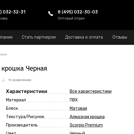
5) 032-32-31
8 (495) 032-30-03
сквы
Оптовый отдел
мпании
Стать партнером
Доставка и оплата
Отзывы
овая
я крошка Черная
К сравнению
Характеристики
Все характеристики
Материал
ПВХ
Блеск
Матовая
Текстура/Рисунок
Алмазная крошка
Производитель
Scorpio Premium
Цвет
Черный