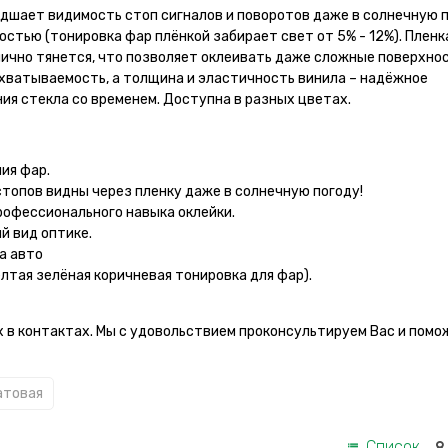
дшает видимость стоп сигналов и поворотов даже в солнечную п
стью (тонировка фар плёнкой забирает свет от 5% - 12%). Пленк
ично тянется, что позволяет оклеивать даже сложные поверхнос
хватываемость, а толщина и эластичность винила – надёжное
ия стекла со временем. Доступна в разных цветах.
ия фар.
стопов видны через пленку даже в солнечную погоду!
рофессионального навыка оклейки.
й вид оптике.
а авто
лтая зелёная коричневая тонировка для фар).
 в контактах. Мы с удовольствием проконсультируем Вас и помо
атовая
Список