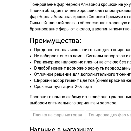
Тонирование фар Черной Алмазной крошкой не уху
Плёнка обладает очень хорошей светопропускаемо
фар Черная Алмазная крошка Скорпио Премиум отл
Сильный клеевой состав обеспечивает хорошую с
бронирование фары от сколов, царапин и помутнен
Преимущества:
Предназначенная исключительно для тонирован
Не забирает света ламп - Сигналы поворотов и 
Равномерное наложение пленки на стекло без п
В любой момент возможно вернуть первозданны
Отличное решение для дополнительного тюнинг
Широкий ассортимент цветов (синяя красная жё
Срок эксплуатации: 2-3 года
Позвоните нам по любому из телефонов указанных
выбором оптимального варианта и размера.
Пленка на фары матовая
Тонировка для фар м
Наличие в магазинах