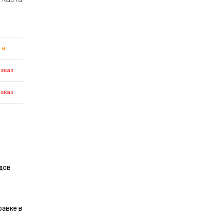
 м.
заказ
заказ
дов
равке в