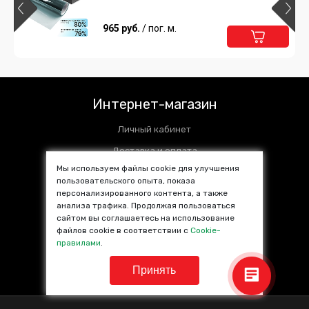
965 руб.
/ пог. м.
Интернет-магазин
Личный кабинет
Доставка и оплата
Мы используем файлы cookie для улучшения
Установочные центры
пользовательского опыта, показа
персонализированного контента, а также
Контакты
анализа трафика. Продолжая пользоваться
SALE %
сайтом вы соглашаетесь на использование
файлов cookie в соответствии с
Cookie-
Популярные товары
правилами
.
Принять