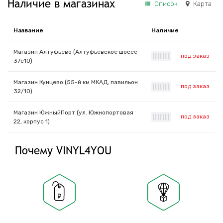
Наличие в магазинах
Список
Карта
Название
Наличие
Магазин Алтуфьево (Алтуфьевское шоссе
под заказ
|
|
|
|
|
|
|
37с10)
Магазин Кунцево (55-й км МКАД, павильон
под заказ
|
|
|
|
|
|
|
32/10)
Магазин ЮжныйПорт (ул. Южнопортовая
под заказ
|
|
|
|
|
|
|
22, корпус 1)
Почему VINYL4YOU