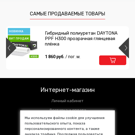
САМЫЕ ПРОДАВАЕМЫЕ ТОВАРЫ
НОВИНКА
Гибридный полиуретан DAYTONA
PPF H300 прозрачная глянцевая
ХИТ ПРОДАЖ
плёнка
1 860 руб.
/ пог. м.
Интернет-магазин
Личный кабинет
Доставка и оплата
Мы используем файлы cookie для улучшения
Установочные центры
пользовательского опыта, показа
Контакты
персонализированного контента, а также
анализа трафика. Продолжая пользоваться