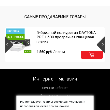
САМЫЕ ПРОДАВАЕМЫЕ ТОВАРЫ
НОВИНКА
Гибридный полиуретан DAYTONA
PPF H300 прозрачная глянцевая
ХИТ ПРОДАЖ
плёнка
1 860 руб.
/ пог. м.
Интернет-магазин
Личный кабинет
Доставка и оплата
Мы используем файлы cookie для улучшения
Установочные центры
пользовательского опыта, показа