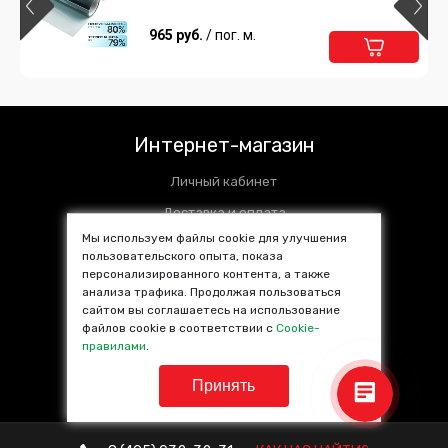
пленка
1 100 руб.
965 руб.
/ пог. м.
/ пог. м.
Подробнее
В корзину
SHG Charcoal PHP 20
металлизированная тонировочная
Интернет-магазин
пленка
1 100 руб.
/ пог. м.
Личный кабинет
Подробнее
В корзину
Доставка и оплата
Мы используем файлы cookie для улучшения
Установочные центры
пользовательского опыта, показа
SHG Charcoal PHP 35
Контакты
персонализированного контента, а также
металлизированная тонировочная
анализа трафика. Продолжая пользоваться
пленка
SALE %
сайтом вы соглашаетесь на использование
1 100 руб.
/ пог. м.
файлов cookie в соответствии с
Cookie-
Популярные товары
правилами
.
Подробнее
В корзину
Принять
Тонировочная пленка Scorpio Classic
HP 70%