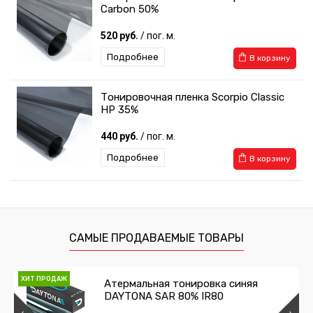
Carbon 50%
520 руб.
/ пог. м.
Подробнее
В корзину
Тонировочная пленка Scorpio Classic
HP 35%
440 руб.
/ пог. м.
Подробнее
В корзину
SHG Charcoal PHP 50
металлизированная тонировочная
пленка
1 100 руб.
/ пог. м.
САМЫЕ ПРОДАВАЕМЫЕ ТОВАРЫ
Подробнее
В корзину
ХИТ ПРОДАЖ
Атермальная тонировка синяя
DAYTONA SAR 80% IR80
SHG Charcoal PHP 15
металлизированная тонировочная