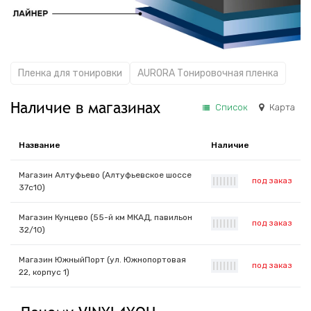
Пленка для тонировки
AURORA Тонировочная пленка
Наличие в магазинах
Список
Карта
Название
Наличие
Магазин Алтуфьево (Алтуфьевское шоссе
под заказ
|
|
|
|
|
|
|
37с10)
Магазин Кунцево (55-й км МКАД, павильон
под заказ
|
|
|
|
|
|
|
32/10)
Магазин ЮжныйПорт (ул. Южнопортовая
под заказ
|
|
|
|
|
|
|
22, корпус 1)