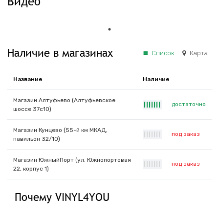
Видео
Наличие в магазинах
Список
Карта
Название
Наличие
Магазин Алтуфьево (Алтуфьевское
достаточно
|
|
|
|
|
|
|
шоссе 37с10)
Магазин Кунцево (55-й км МКАД,
под заказ
|
|
|
|
|
|
|
павильон 32/10)
Магазин ЮжныйПорт (ул. Южнопортовая
под заказ
|
|
|
|
|
|
|
22, корпус 1)
Почему VINYL4YOU