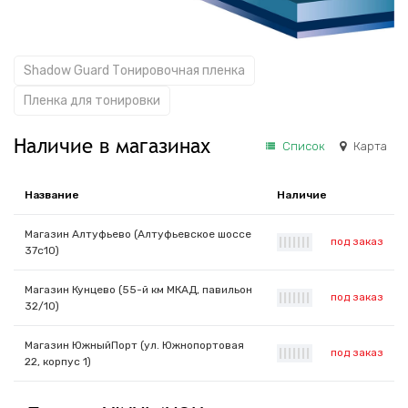
Shadow Guard Тонировочная пленка
Пленка для тонировки
Наличие в магазинах
Список
Карта
Название
Наличие
Магазин Алтуфьево (Алтуфьевское шоссе
под заказ
|
|
|
|
|
|
|
37с10)
Магазин Кунцево (55-й км МКАД, павильон
под заказ
|
|
|
|
|
|
|
32/10)
Магазин ЮжныйПорт (ул. Южнопортовая
под заказ
|
|
|
|
|
|
|
22, корпус 1)