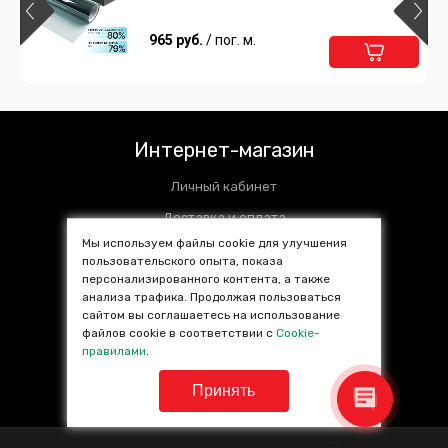
Carbon 70% ГОСТ
520 руб.
965 руб.
/ пог. м.
/ пог. м.
Подробнее
В корзину
Атермальная тонировка тёмно-синяя
DAYTONA SAR 75% IR90
Интернет-магазин
1 350 руб.
/ пог. м.
Личный кабинет
Подробнее
В корзину
Доставка и оплата
Мы используем файлы cookie для улучшения
Установочные центры
пользовательского опыта, показа
Атермальная тонировка синяя
персонализированного контента, а также
Контакты
DAYTONA SAR 85% IR60
анализа трафика. Продолжая пользоваться
SALE %
сайтом вы соглашаетесь на использование
1 450 руб.
/ пог. м.
файлов cookie в соответствии с
Cookie-
Популярные товары
правилами
.
Подробнее
В корзину
Принять
Образцы тонировочной пленки Scorpio
Premium