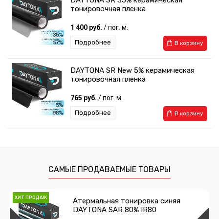
DAYTONA SR 35% керамическая
тонировочная пленка
1 400 руб.
/ пог. м.
Подробнее
В корзину
DAYTONA SR New 5% керамическая
тонировочная пленка
765 руб.
/ пог. м.
Подробнее
В корзину
DAYTONA SR New 35% керамическая
тонировочная пленка
765 руб.
/ пог. м.
САМЫЕ ПРОДАВАЕМЫЕ ТОВАРЫ
Подробнее
В корзину
ХИТ ПРОДАЖ
Атермальная тонировка синяя
DAYTONA SAR 80% IR80
Тонировочная пленка Scorpio HP