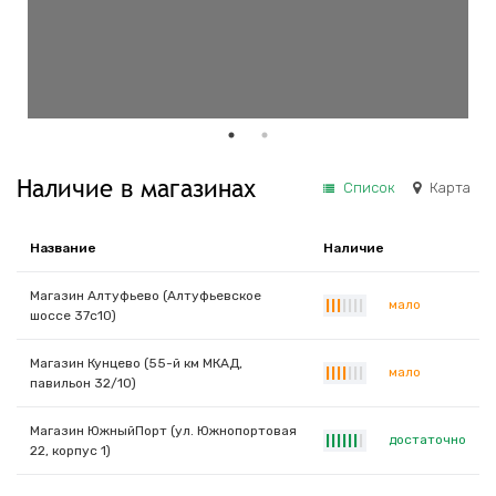
Наличие в магазинах
Список
Карта
Название
Наличие
Магазин Алтуфьево (Алтуфьевское
мало
|
|
|
|
|
|
|
шоссе 37с10)
Магазин Кунцево (55-й км МКАД,
мало
|
|
|
|
|
|
|
павильон 32/10)
Магазин ЮжныйПорт (ул. Южнопортовая
достаточно
|
|
|
|
|
|
|
22, корпус 1)