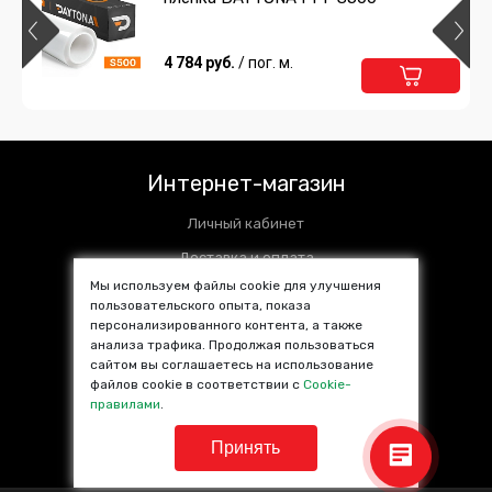
4 784 руб.
/ пог. м.
Интернет-магазин
Личный кабинет
Доставка и оплата
Мы используем файлы cookie для улучшения
Установочные центры
пользовательского опыта, показа
Контакты
персонализированного контента, а также
анализа трафика. Продолжая пользоваться
SALE %
сайтом вы соглашаетесь на использование
файлов cookie в соответствии с
Cookie-
Популярные товары
правилами
.
Принять