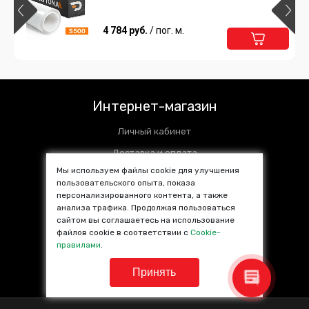
4 784 руб.
/ пог. м.
Интернет-магазин
Личный кабинет
Доставка и оплата
Мы используем файлы cookie для улучшения
Установочные центры
пользовательского опыта, показа
персонализированного контента, а также
Контакты
анализа трафика. Продолжая пользоваться
SALE %
сайтом вы соглашаетесь на использование
файлов cookie в соответствии с
Cookie-
Популярные товары
правилами
.
Принять