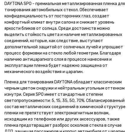
DAYTONA SPO - премиальная металлизированная пленка для
тонирования автомобильных стекол. Обеспечивает
конфиденциальность от посторонних глаз, создает
комфортный климат внутри салона и снижает уровень
яркости бликов от солнца. Среди достоинств можно
выделить стойкость цвета и наличие металлизированных
соединений, которые, как следствие, выступают
дополнительной защитой от солнечных лучей и упрощают
процесс формовки на стекло любой геометрии. Благодаря
наличию антицарапного слоя в процессе нанесения и
эксплуатации пленка будет надежно защищена от
механического воздействия и царапин.
Пленка для тонирования DAYTONA обладает классическим
черным цветом снаружи и нейтральным угольным оттенком
изнутри. Cерия SPO имеет стандартные степени
светопропускаемости: 5, 15, 35, 50, 70%. Сбалансированный
состав металлических соединений в химической структуре
пленки не препятствует электромагнитным волнам,
исходящим из телефонов или других аксессуаров, также
пленка предотвращает разброс осколков стекла в случае
ДТП, защищая пассажиров и корпус автомобиля от царапин.