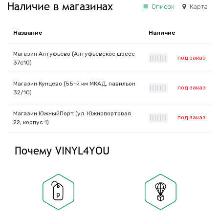
Наличие в магазинах
Список
Карта
Название
Наличие
Магазин Алтуфьево (Алтуфьевское шоссе
под заказ
|
|
|
|
|
|
|
37с10)
Магазин Кунцево (55-й км МКАД, павильон
под заказ
|
|
|
|
|
|
|
32/10)
Магазин ЮжныйПорт (ул. Южнопортовая
под заказ
|
|
|
|
|
|
|
22, корпус 1)
Почему VINYL4YOU