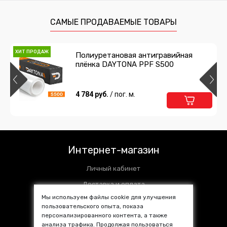
САМЫЕ ПРОДАВАЕМЫЕ ТОВАРЫ
ХИТ ПРОДАЖ
Полиуретановая антигравийная
плёнка DAYTONA PPF S500
4 784 руб.
/ пог. м.
Интернет-магазин
Личный кабинет
Доставка и оплата
Мы используем файлы cookie для улучшения
Установочные центры
пользовательского опыта, показа
Контакты
персонализированного контента, а также
анализа трафика. Продолжая пользоваться