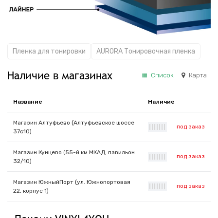
Пленка для тонировки
AURORA Тонировочная пленка
Наличие в магазинах
Список
Карта
Название
Наличие
Магазин Алтуфьево (Алтуфьевское шоссе
под заказ
|
|
|
|
|
|
|
37с10)
Магазин Кунцево (55-й км МКАД, павильон
под заказ
|
|
|
|
|
|
|
32/10)
Магазин ЮжныйПорт (ул. Южнопортовая
под заказ
|
|
|
|
|
|
|
22, корпус 1)