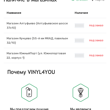
Название
Наличие
Магазин Алтуфьево (Алтуфьевское шоссе
под заказ
|
|
|
|
|
|
|
37с10)
Магазин Кунцево (55-й км МКАД, павильон
под заказ
|
|
|
|
|
|
|
32/10)
Магазин ЮжныйПорт (ул. Южнопортовая
под заказ
|
|
|
|
|
|
|
22, корпус 1)
Почему VINYL4YOU
Мы предлагаем лучшие
Мы являемся