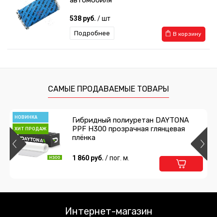
автомобиля
538 руб.
/ шт
Подробнее
В корзину
Капот большой
6 366 руб.
/ шт
САМЫЕ ПРОДАВАЕМЫЕ ТОВАРЫ
Подробнее
В корзину
НОВИНКА
Гибридный полиуретан DAYTONA
PPF H300 прозрачная глянцевая
ХИТ ПРОДАЖ
Капот
плёнка
1 581 руб.
1 860 руб.
/ шт
/ пог. м.
Подробнее
В корзину
Лобовое стекло, демонстрационный
стенд для тонировочной пленки
Интернет-магазин