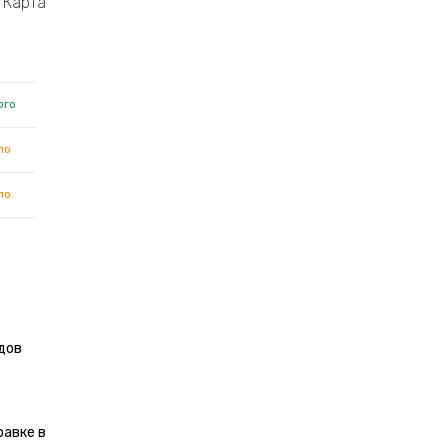
Карта
ого
ло
ло
дов
равке в