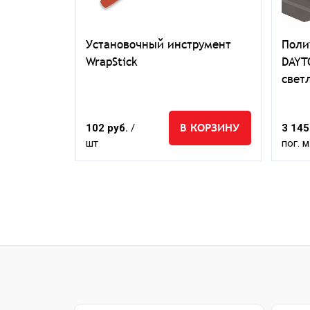
тан
Установочный инструмент
Поли
розрачная
WrapStick
DAYT
свет
КОРЗИНУ
В КОРЗИНУ
102 руб.
/
3 145
шт
пог. м