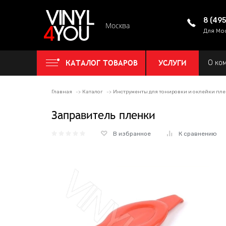
8 (49
Москва
Для Мо
КАТАЛОГ ТОВАРОВ
УСЛУГИ
О ко
Главная
Каталог
Инструменты для тонировки и оклейки пл
Заправитель пленки
В избранное
К сравнению