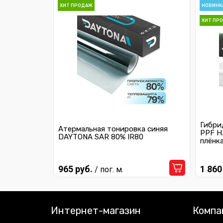
ХИТ ПРОДАЖ
НОВИНК
ХИТ ПР
Гибри
Атермальная тонировка синяя
PPF H
DAYTONA SAR 80% IR80
плёнк
965 руб.
1 860
/ пог. м.
Интернет-магазин
Компа