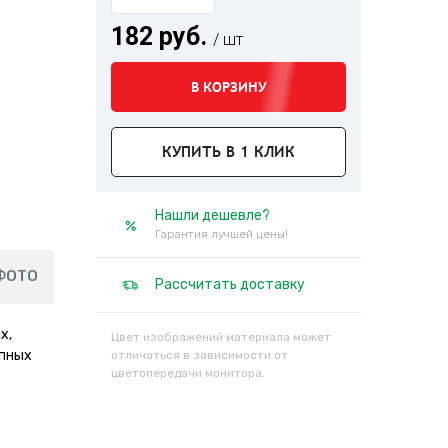
182 руб.
/ шт
В КОРЗИНУ
КУПИТЬ В 1 КЛИК
Нашли дешевле?
Гарантия лучшей цены!
ФОТО
Рассчитать доставку
х,
Цвет изображений материала может
упных
отличаться в зависимости от
цветопередачи монитора.