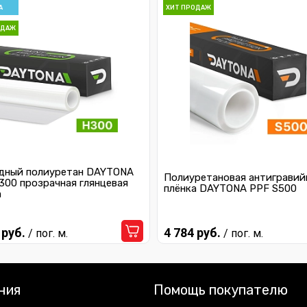
А
ХИТ ПРОДАЖ
ОДАЖ
дный полиуретан DAYTONA
Полиуретановая антигравий
300 прозрачная глянцевая
плёнка DAYTONA PPF S500
а
 руб.
4 784 руб.
/ пог. м.
/ пог. м.
ния
Помощь покупателю