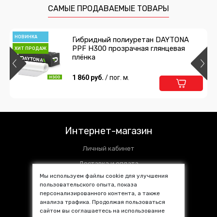
736 руб.
/ шт
САМЫЕ ПРОДАВАЕМЫЕ ТОВАРЫ
Подробнее
В корзину
НОВИНКА
Гибридный полиуретан DAYTONA
PPF H300 прозрачная глянцевая
ХИТ ПРОДАЖ
Лезвия OLFA AB-10B
плёнка
571 руб.
1 860 руб.
/ упак.
/ пог. м.
Подробнее
В корзину
Лезвия OLFA AB-50S
Интернет-магазин
1 463 руб.
/ упак.
Личный кабинет
Подробнее
В корзину
Доставка и оплата
Мы используем файлы cookie для улучшения
Установочные центры
пользовательского опыта, показа
персонализированного контента, а также
Контакты
Лезвия OLFA AB-10
анализа трафика. Продолжая пользоваться
SALE %
сайтом вы соглашаетесь на использование