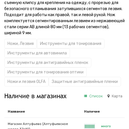
съемную клипсу для крепления на одежду, с прорезью для
безопасного отламывания затупившихся сегментов лезвия.
Подходит для работы как правой, так и левой рукой. Нож
комплектуется сегментированным лезвием из нержавеющей
стали серии AB длиной 80 мм (13 рабочих сегментов),
шириной 9 мм.
Ножи, Лезвия
Инструменты для тонирования
Инструменты для автовинила
Инструменты для антигравийных пленок
Инструменты для тонирования оптики
Ножи и лезвия OLFA
Защитные антигравийные пленки
Наличие в магазинах
Список
Карта
Название
Наличие
Магазин Алтуфьево (Алтуфьевское
много
|
|
|
|
|
|
|