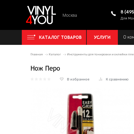
8 (49
Москва
Для Мо
КАТАЛОГ ТОВАРОВ
УСЛУГИ
О ко
Главная
Каталог
Инструменты для тонировки и оклейки пл
Нож Перо
В избранное
К сравнению