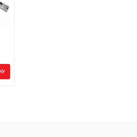
Универсальный очиститель -
Лезвия Taj
Антиклей VINYL4YOU
НУ
В КОРЗИНУ
1 840 руб.
/
308 руб.
/
шт
упак.