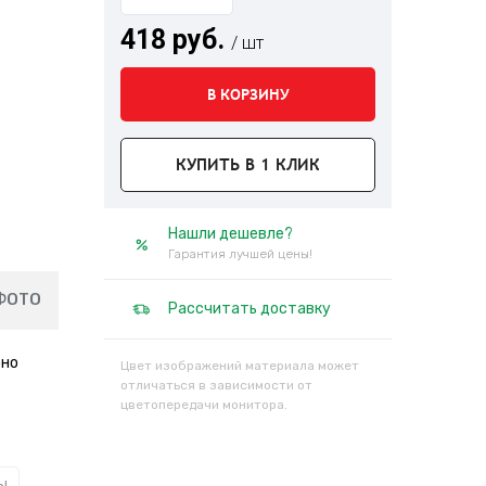
418 руб.
/ шт
В КОРЗИНУ
КУПИТЬ В 1 КЛИК
Нашли дешевле?
Гарантия лучшей цены!
ФОТО
Рассчитать доставку
бно
Цвет изображений материала может
отличаться в зависимости от
цветопередачи монитора.
ы