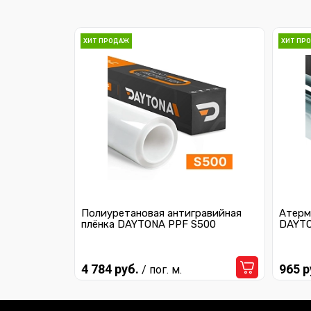
ХИТ ПРОДАЖ
ХИТ ПР
Полиуретановая антигравийная
Атерм
плёнка DAYTONA PPF S500
DAYTO
4 784 руб.
965 р
/ пог. м.