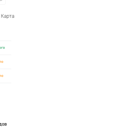
Карта
ого
ло
ло
дов