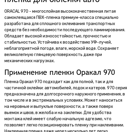
ORACAL 970 - многослойная высококачественная литая
самоклеящаяся ПВХ-пленка премиум-класса специально
разработана для сплошного оклеивания транспортных
средств без необходимости последующего ламинирования.
Обладает высокой износостойкостью, прочностью и
стабильностью. Устойчива к воздействию УФ-лучей,
неблагоприятной погоде, влаге, морской воде. Сохраняет
великолепную глянцевую поверхность даже при
механических нагрузках.
Применение пленки Оракал 970
Пленка Оракал 970 подходит как для полной, так и для
частичной оклейки: автомобилей, лодок и катеров. 970 серия
предназначена для долгосрочного наружного применения, в
том числе и в экстремальных условиях. Может наноситься
на неровные и выпуклые поверхности, а также поверх
выемок и швов, в желоба и на заклепки. Для удобства
монтажа клей имеет слабую начальную адгезию, что
позволяет легко позиционировать пленку при наклеивании.
Наклеенная пленка даже через несколько лет легко