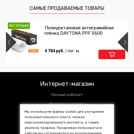
САМЫЕ ПРОДАВАЕМЫЕ ТОВАРЫ
ХИТ ПРОДАЖ
Полиуретановая антигравийная
плёнка DAYTONA PPF S500
4 784 руб.
/ пог. м.
Интернет-магазин
Личный кабинет
Доставка и оплата
Мы используем файлы cookie для улучшения
Установочные центры
пользовательского опыта, показа
персонализированного контента, а также
Контакты
анализа трафика. Продолжая пользоваться
SALE %
сайтом вы соглашаетесь на использование