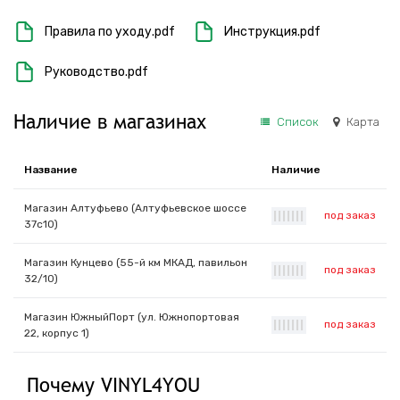
Правила по уходу.pdf
Инструкция.pdf
Руководство.pdf
Наличие в магазинах
Список
Карта
Название
Наличие
Магазин Алтуфьево (Алтуфьевское шоссе
под заказ
|
|
|
|
|
|
|
37с10)
Магазин Кунцево (55-й км МКАД, павильон
под заказ
|
|
|
|
|
|
|
32/10)
Магазин ЮжныйПорт (ул. Южнопортовая
под заказ
|
|
|
|
|
|
|
22, корпус 1)
Почему VINYL4YOU