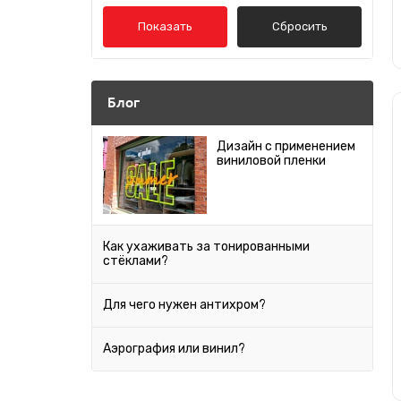
Alfa Romeo
Коричневый
Показать
Сбросить
Audi
Зеленый
Bentley
Блог
BMW
Синий
Дизайн с применением
виниловой пленки
Cadillac
Голубой
Chery
Розовый
Chevrolet
Как ухаживать за тонированными
стёклами?
Chrysler
Тиффани
Citroen
Для чего нужен антихром?
Фиолетовый
Daewoo
Аэрография или винил?
Datsun
Золото