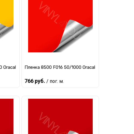
авнению
Купить в 1 клик
К сравнению
заказ
В избранное
Под заказ
 Oracal
Пленка 8500 F016 50/1000 Oracal
766 руб.
/ пог. м.
Предзаказ
авнению
Купить в 1 клик
К сравнению
заказ
В избранное
Под заказ