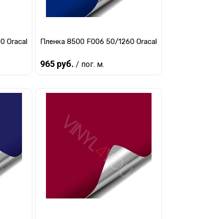
0 Oracal
Пленка 8500 F006 50/1260 Oracal
965 руб.
/ пог. м.
Предзаказ
авнению
Купить в 1 клик
К сравнению
заказ
В избранное
Под заказ