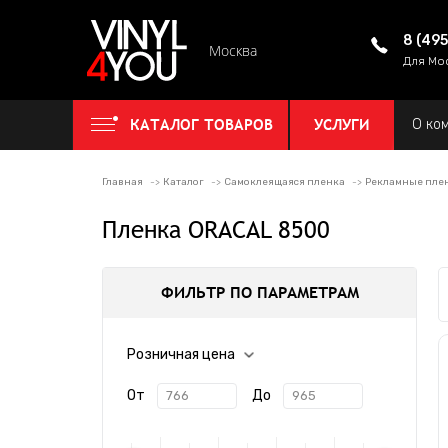
8 (49
Москва
Для Мо
КАТАЛОГ ТОВАРОВ
УСЛУГИ
О ко
Главная
Каталог
Самоклеящаяся пленка
Рекламные пле
Пленка ORACAL 8500
ФИЛЬТР ПО ПАРАМЕТРАМ
Розничная цена
От
До