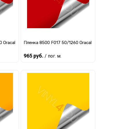
 Oracal
Пленка 8500 F017 50/1260 Oracal
965 руб.
/ пог. м.
Предзаказ
авнению
Купить в 1 клик
К сравнению
заказ
В избранное
Под заказ