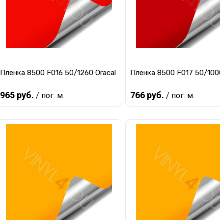
Пленка 8500 F016 50/1260 Oracal
Пленка 8500 F017 50/1000
965 руб.
766 руб.
/ пог. м.
/ пог. м.
Предзаказ
Предзаказ
Купить в 1 клик
К сравнению
Купить в 1 клик
К ср
В избранное
Под заказ
В избранное
Под 