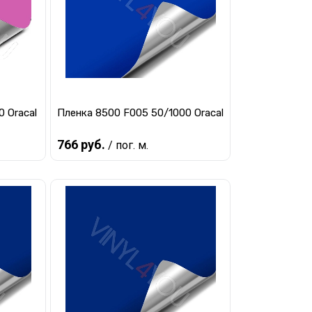
 Oracal
Пленка 8500 F005 50/1000 Oracal
766 руб.
/ пог. м.
Предзаказ
авнению
Купить в 1 клик
К сравнению
о
В избранное
Под заказ