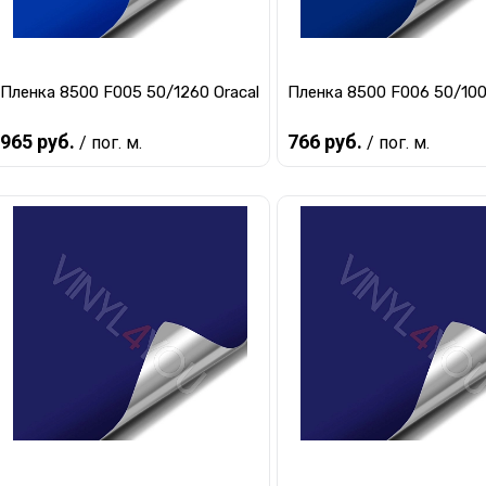
Пленка 8500 F005 50/1260 Oracal
Пленка 8500 F006 50/100
965 руб.
766 руб.
/ пог. м.
/ пог. м.
Предзаказ
Предзаказ
Купить в 1 клик
К сравнению
Купить в 1 клик
К ср
В избранное
Под заказ
В избранное
Под 