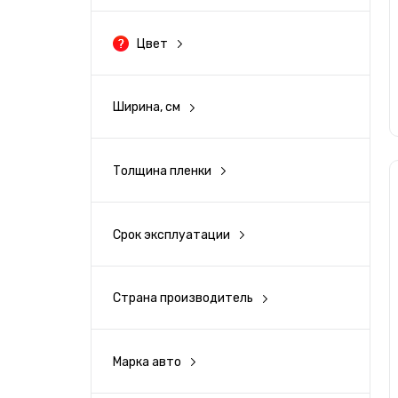
Цвет
Черный
Ширина, см
Серый
100
100
Белый
Толщина пленки
80 мкм
126
Бежевый
Срок эксплуатации
5 лет
Желтый
7 лет
Страна производитель
Германия
Оранжевый
Марка авто
Красный
Acura