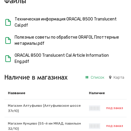
Файлы
Техническая информация ORACAL 8500 Translucent
Cal.pdf
Полезные советы по обработке ORAFOL Плоттерные
метариалы.pdf
ORACAL 8500 Translucent Cal Article Information
Eng.pdf
Наличие в магазинах
Список
Карта
Название
Наличие
Магазин Алтуфьево (Алтуфьевское шоссе
под заказ
|
|
|
|
|
|
|
37с10)
Магазин Кунцево (55-й км МКАД, павильон
под заказ
|
|
|
|
|
|
|
32/10)