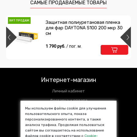
САМЫЕ ПРОДАВАЕМЫЕ ТОВАРЫ
ХИТ ПРОДАЖ
Защитная полиуретановая пленка
для фар DAYTONA S100 200 мкр 30
см
1 790 руб.
/ пог. м.
Интернет-магазин
Личный кабинет
Доставка и оплата
Мы используем файлы cookie для улучшения
Установочные центры
пользовательского опыта, показа
персонализированного контента, а также
Контакты
анализа трафика. Продолжая пользоваться
SALE %
сайтом вы соглашаетесь на использование
файлов cookie в соответствии с
Cookie-