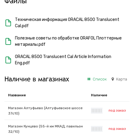
Файлы
Техническая информация ORACAL 8500 Translucent
Cal.pdf
Полезные советы по обработке ORAFOL Плоттерные
метариалы.pdf
ORACAL 8500 Translucent Cal Article Information
Eng.pdf
Наличие в магазинах
Список
Карта
Название
Наличие
Магазин Алтуфьево (Алтуфьевское шоссе
под заказ
|
|
|
|
|
|
|
37с10)
Магазин Кунцево (55-й км МКАД, павильон
под заказ
|
|
|
|
|
|
|
32/10)