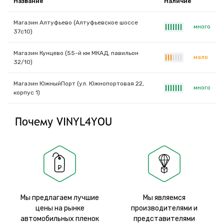
Название
Наличие
Магазин Алтуфьево (Алтуфьевское шоссе
много
|
|
|
|
|
|
|
37с10)
Магазин Кунцево (55-й км МКАД, павильон
мало
|
|
|
|
|
|
|
32/10)
Магазин ЮжныйПорт (ул. Южнопортовая 22,
много
|
|
|
|
|
|
|
корпус 1)
Почему VINYL4YOU
Мы предлагаем лучшие
Мы являемся
цены на рынке
производителями и
автомобильных пленок
представителями