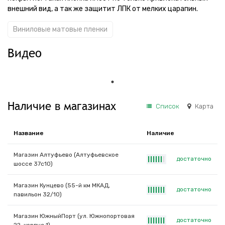
внешний вид, а так же защитит ЛПК от мелких царапин.
Виниловые матовые пленки
Видео
Наличие в магазинах
Список
Карта
Название
Наличие
Магазин Алтуфьево (Алтуфьевское
достаточно
|
|
|
|
|
|
|
шоссе 37с10)
Магазин Кунцево (55-й км МКАД,
достаточно
|
|
|
|
|
|
|
павильон 32/10)
Магазин ЮжныйПорт (ул. Южнопортовая
достаточно
|
|
|
|
|
|
|